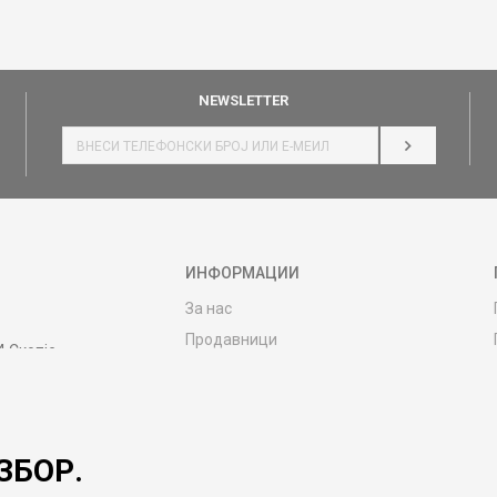
NEWSLETTER
НАЈАВИ СЕ
ИНФОРМАЦИИ
За нас
Продавници
4 Скопје
Контакт
MY:TIME CLUB
Вработување
ЗБОР.
Соработка со нас
Сервис и постпродажни услуги