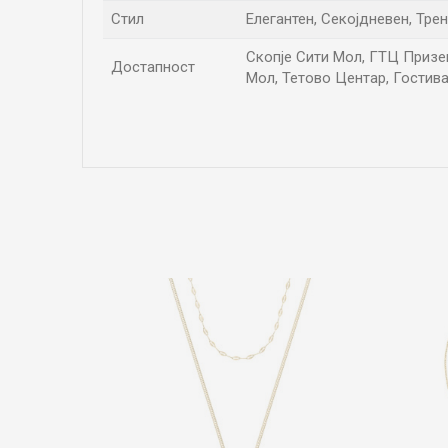
Стил
Елегантен, Секојдневен, Тре
Скопје Сити Мол, ГТЦ Приземј
Достапност
Мол, Тетово Центар, Гостива
Име/Прекар
Коментар