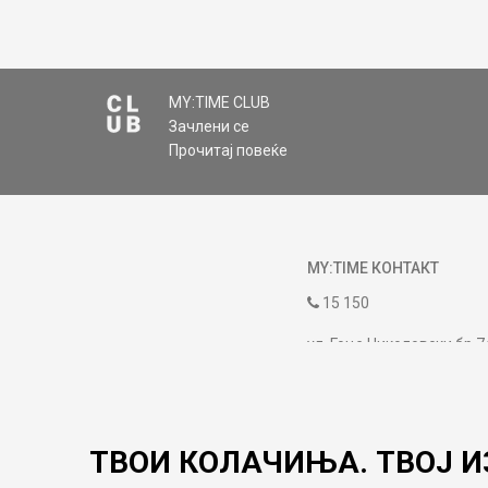
MY:TIME CLUB
Зачлени се
Прочитај повеќе
MY:TIME КОНТАКТ
15 150
ул. Гоце Николовски бр.7
contact@mytime.mk
Работно време:
09:00 до 17:00
ТВОИ КОЛАЧИЊА. ТВОЈ И