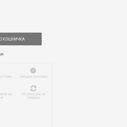
О КОШНИЧКА
БИ
достава
Сигурна достава
чини за
30 дена рок за
ње
замена