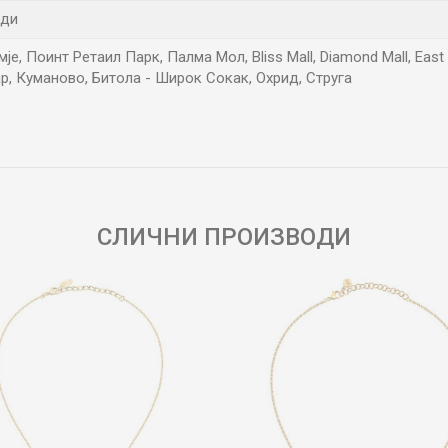
нди
е, Поинт Ретаил Парк, Палма Мол, Bliss Mall, Diamond Mall, East 
р, Куманово, Битола - Широк Сокак, Охрид, Струга
Е-меил
СЛИЧНИ ПРОИЗВОДИ