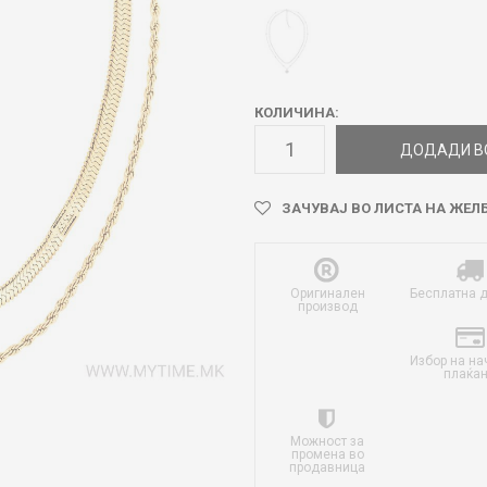
КОЛИЧИНА:
ДОДАДИ В
ЗАЧУВАЈ ВО ЛИСТА НА ЖЕЛ
Оригинален
Бесплатна 
производ
Избор на на
плаќа
Можност за
промена во
продавница