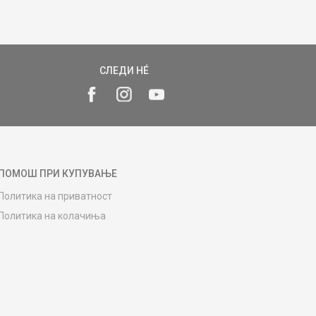
СЛЕДИ НÉ
ПОМОШ ПРИ КУПУВАЊЕ
Политика на приватност
Политика на колачиња
Како да купите
Упатство за регистрација
Начини на достава
Замена на роба
Потрошувачки приговор