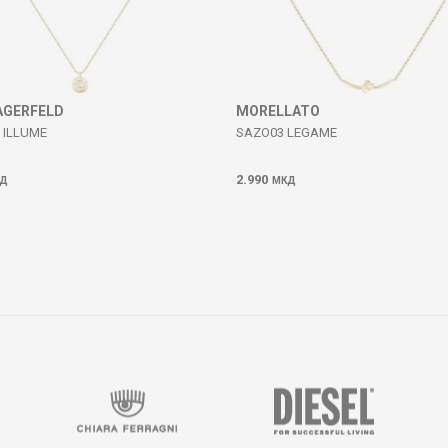
AGERFELD
MORELLATO
 ILLUME
SAZO03 LEGAME
2.990
Д
МКД