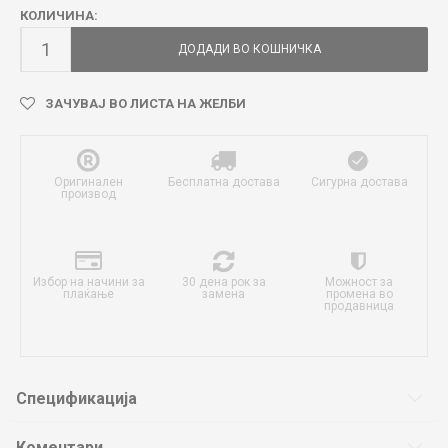
КОЛИЧИНА:
ДОДАДИ ВО КОШНИЧКА
ЗАЧУВАЈ ВО ЛИСТА НА ЖЕЛБИ
Оригинален
Бесплатна достава
Сигурна достава
производ
Избор на начини за
30 дена рок за
Можност за
плаќање
замена
промена во
продавница
Спецификација
Коментари