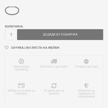
КОЛИЧИНА:
ДОДАДИ ВО КОШНИЧКА
ЗАЧУВАЈ ВО ЛИСТА НА ЖЕЛБИ
Оригинален
Бесплатна достава
Сигурна достава
производ
Избор на начини за
30 дена рок за
Можност за
плаќање
замена
промена во
продавница