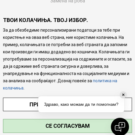
Замена на роба
Потрошувачки приговор
ТВОИ КОЛАЧИЊА. ТВОЈ ИЗБОР.
Ваучери
За да обезбедиме персонализирани податоци за тебе при
Product Finder
користење на оваа веб страна, ние користиме колачиња. На
FAQs
пример, колачињата се потребни за веб страната да запомни
кои производи ги имаш додадено во кошничка. Колачињата ги
Настојуваме да бидеме што попрецизни во описот на
употребуваме за персонализација на содржините и огласите, за
производите, прикажување на слики и цени, но не
да ја одржиме веб страната сигурна и доверлива, за
можеме да гарантираме дека сите информации се
комплетни и без грешка. Сите производи се дел од
унапредување на функционалноста на социјалните медиуми и
нашата понуда, но не се подразбира дека мора да се
за анализа на сообраќајот. Дознај повеќе за
политика на
достапни во секој момент.
колачиња
.
✕
ПРИЛАГОДИ ПОСТАВУВАЊА
Здраво, како можам да ти помогнам?
СЕ СОГЛАСУВАМ
©2026
MYTIME.MK
, ИЗРАБОТКА
NB SOFT
. СИТЕ ПРАВА ЗАДРЖАНИ.