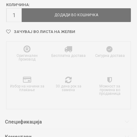
КОЛИЧИНА:
ДОДАДИ ВО КОШНИЧКА
ЗАЧУВАЈ ВО ЛИСТА НА ЖЕЛБИ
Оригинален
Бесплатна достава
Сигурна достава
производ
Избор на начини за
30 дена рок за
Можност за
плаќање
замена
промена во
продавница
Спецификација
Коментари