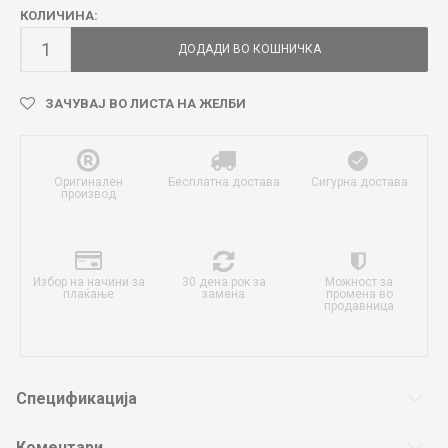
КОЛИЧИНА:
ДОДАДИ ВО КОШНИЧКА
ЗАЧУВАЈ ВО ЛИСТА НА ЖЕЛБИ
Оригинален
Бесплатна достава
Сигурна достава
производ
Избор на начини за
30 дена рок за
Можност за
плаќање
замена
промена во
продавница
Спецификација
Коментари