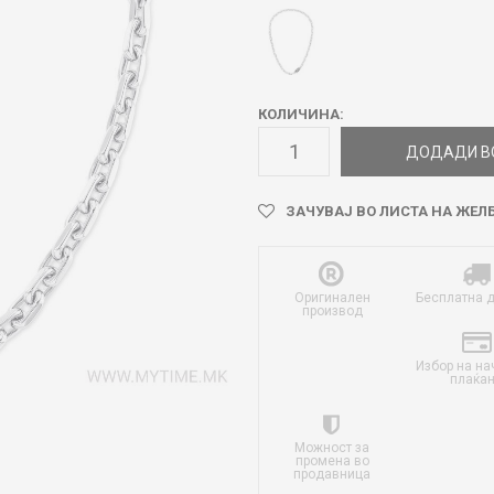
КОЛИЧИНА:
ДОДАДИ В
ЗАЧУВАЈ ВО ЛИСТА НА ЖЕЛ
Оригинален
Бесплатна 
производ
Избор на на
плаќа
Можност за
промена во
продавница