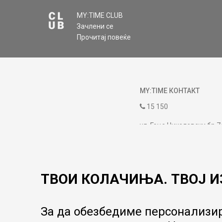
MY:TIME CLUB
Зачлени се
Прочитај повеќе
MY:TIME КОНТАКТ
15 150
ул. Гоце Николовски бр.7
contact@mytime.mk
Работно време:
09:00 до 17:00
ТВОИ КОЛАЧИЊА. ТВОЈ И
За да обезбедиме персонализир