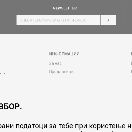
NEWSLETTER
НАЈАВИ СЕ
ИНФОРМАЦИИ
За нас
Продавници
4 Скопје
Контакт
MY:TIME CLUB
Вработување
ЗБОР.
Соработка со нас
Сервис и постпродажни услуги
Цена на испорака
ани податоци за тебе при користење на
Гаранција за производ