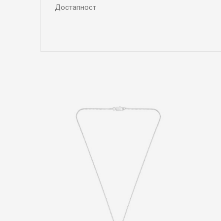
Достапност
Име/Прекар
Коментар