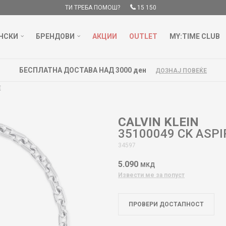
ТИ ТРЕБА ПОМОШ?
15 150
НСКИ
БРЕНДОВИ
АКЦИИ
OUTLET
MY:TIME CLUB
БЕСПЛАТНА ДОСТАВА НАД 3000 ден
ДОЗНАЈ ПОВЕЌЕ
E
CALVIN KLEIN
35100049 CK ASPI
34597
5.090
МКД
Извести ме за попуст
ПРОВЕРИ ДОСТАПНОСТ