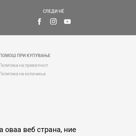
СЛЕДИ НÉ
ПОМОШ ПРИ КУПУВАЊЕ
Политика на приватност
Политика на колачиња
Како да купите
Упатство за регистрација
Начини на достава
Замена на роба
Потрошувачки приговор
Ваучери
 оваа веб страна, ние
Product Finder