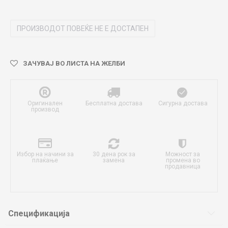
ПРОИЗВОДОТ ПОВЕЌЕ НЕ Е ДОСТАПЕН
ЗАЧУВАЈ ВО ЛИСТА НА ЖЕЛБИ
Оригинален
Бесплатна достава
Сигурна достава
производ
Избор на начини за
30 дена рок за
Можност за
плаќање
замена
промена во
продавница
Спецификација