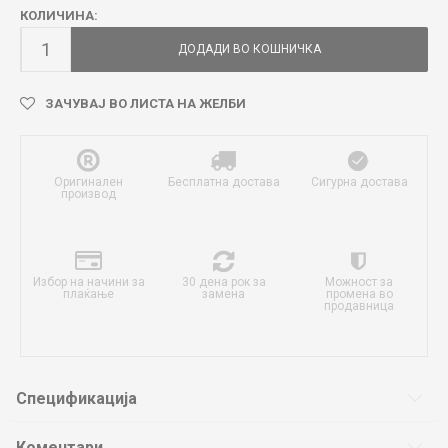
КОЛИЧИНА:
ДОДАДИ ВО КОШНИЧКА
ЗАЧУВАЈ ВО ЛИСТА НА ЖЕЛБИ
Оригинален
Бесплатна достава
Сигурна достава
производ
Избор на начини за
30 дена рок за
Можност за
плаќање
замена
промена во
продавница
Спецификација
Коментари