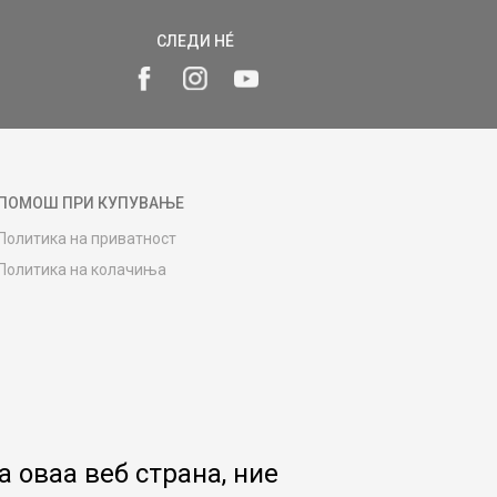
СЛЕДИ НÉ
ПОМОШ ПРИ КУПУВАЊЕ
Политика на приватност
Политика на колачиња
Како да купите
Упатство за регистрација
Начини на достава
Замена на роба
Потрошувачки приговор
Ваучери
 оваа веб страна, ние
Product Finder