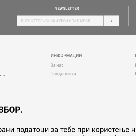
NEWSLETTER
НАЈАВИ СЕ
ИНФОРМАЦИИ
За нас
Продавници
4 Скопје
Контакт
MY:TIME CLUB
Вработување
ЗБОР.
Соработка со нас
Сервис и постпродажни услуги
Цена на испорака
ани податоци за тебе при користење на
Гаранција за производ