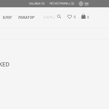
РЕГИСТРИРАЈ СЕ
НАЈАВИ СЕ
MK
0
0
БАРАЈ
БЛОГ
ЛОКАТОР
KED