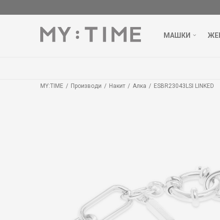
МАШКИ
ЖЕ
MY:TIME
Производи
Накит
Алка
ESBR23043LSI LINKED