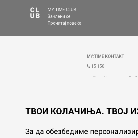
MY:TIME CLUB
Зачлени се
Прочитај повеќе
MY:TIME КОНТАКТ
15 150
ул. Гоце Николовски бр.7
contact@mytime.mk
Работно време:
09:00 до 17:00
ТВОИ КОЛАЧИЊА. ТВОЈ И
За да обезбедиме персонализир