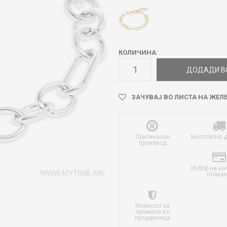
КОЛИЧИНА:
ДОДАДИ В
ЗАЧУВАЈ ВО ЛИСТА НА ЖЕЛ
Оригинален
Бесплатна 
производ
Избор на на
плаќа
Можност за
промена во
продавница