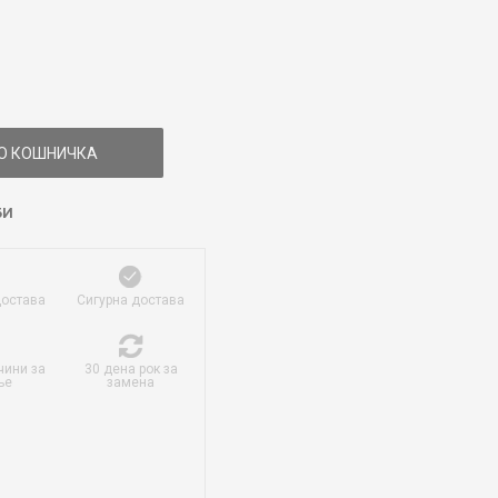
О КОШНИЧКА
БИ
достава
Сигурна достава
чини за
30 дена рок за
ње
замена