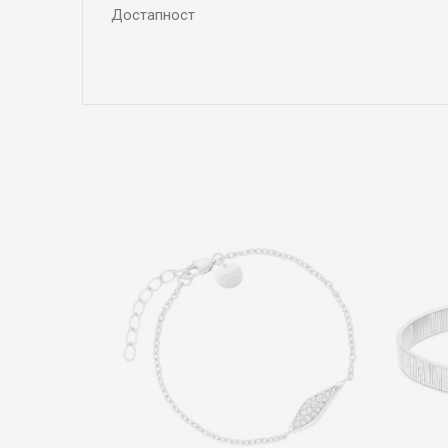
Достапност
Име/Прекар
Коментар