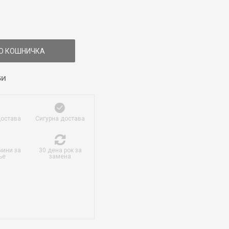
О КОШНИЧКА
БИ
достава
Сигурна достава
чини за
30 дена рок за
ње
замена