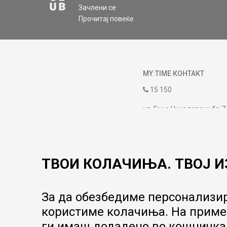
Зачлени се
Прочитај повеќе
MY:TIME КОНТАКТ
15 150
ул. Гоце Николовски бр.7
contact@mytime.mk
Работно време:
09:00 до 17:00
ТВОИ КОЛАЧИЊА. ТВОЈ И
За да обезбедиме персонализир
користиме колачиња. На пример
ги имаш додадено во кошничка.