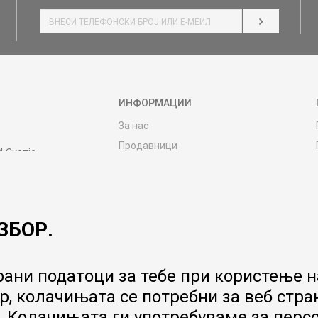
НАЈАВИ СЕ
ИНФОРМАЦИИ
За нас
Продавници
4 Скопје
Контакт
MY:TIME CLUB
Вработување
ЗБОР.
Соработка со нас
Сервис и постпродажни услуги
Цена на испорака
ани податоци за тебе при користење на
Гаранција за производ
, колачињата се потребни за веб стра
Ценовник
 Колачињата ги употребуваме за перс