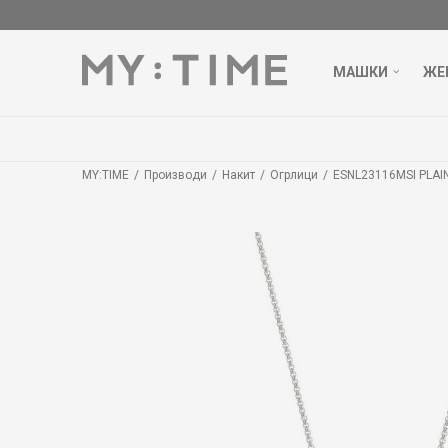
МАШКИ
ЖЕ
MY:TIME
Производи
Накит
Огрлици
ESNL23116MSI PLAI