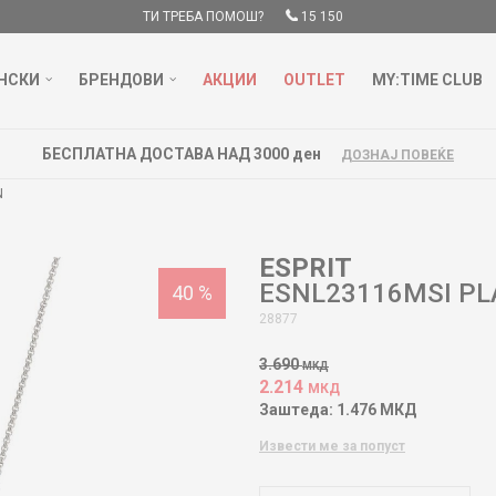
ТИ ТРЕБА ПОМОШ?
15 150
НСКИ
БРЕНДОВИ
АКЦИИ
OUTLET
MY:TIME CLUB
БЕСПЛАТНА ДОСТАВА НАД 3000 ден
ДОЗНАЈ ПОВЕЌЕ
N
ESPRIT
ESNL23116MSI PL
40
%
28877
3.690
МКД
2.214
МКД
Заштеда:
1.476
МКД
Извести ме за попуст