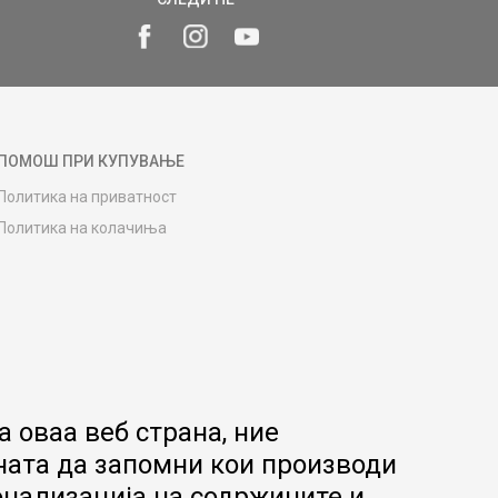
ПОМОШ ПРИ КУПУВАЊЕ
Политика на приватност
Политика на колачиња
Како да купите
Упатство за регистрација
Начини на достава
Замена на роба
Потрошувачки приговор
Ваучери
 оваа веб страна, ние
Product Finder
ната да запомни кои производи
FAQs
онализација на содржините и