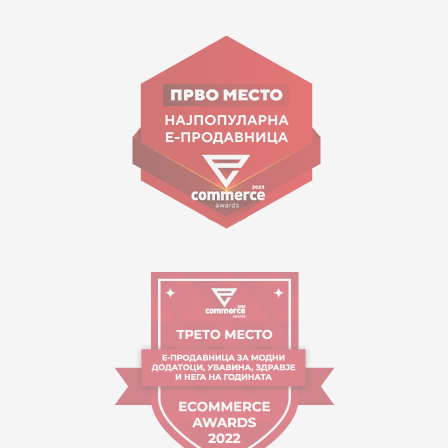
15 150
ул. Гоце Николовски бр.74 Скопје
contact@mytime.mk
Работно време:
09:00 до 17:00