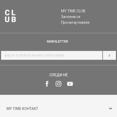
MY:TIME CLUB
Зачлени се
Прочитај повеќе
NEWSLETTER
НАЈ
СЛЕДИ НÉ
MY:TIME КОНТАКТ