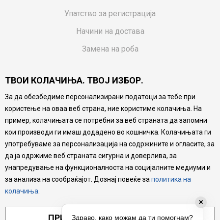
Упатство за регистрација
Начини на достава
Замена на роба
Потрошувачки приговор
ТВОИ КОЛАЧИЊА. ТВОЈ ИЗБОР.
Ваучери
За да обезбедиме персонализирани податоци за тебе при
Product Finder
користење на оваа веб страна, ние користиме колачиња. На
FAQs
пример, колачињата се потребни за веб страната да запомни
кои производи ги имаш додадено во кошничка. Колачињата ги
Настојуваме да бидеме што попрецизни во описот на
употребуваме за персонализација на содржините и огласите, за
производите, прикажување на слики и цени, но не
да ја одржиме веб страната сигурна и доверлива, за
можеме да гарантираме дека сите информации се
комплетни и без грешка. Сите производи се дел од
унапредување на функционалноста на социјалните медиуми и
нашата понуда, но не се подразбира дека мора да се
за анализа на сообраќајот. Дознај повеќе за
политика на
достапни во секој момент.
колачиња
.
✕
ПРИЛАГОДИ ПОСТАВУВАЊА
Здраво, како можам да ти помогнам?