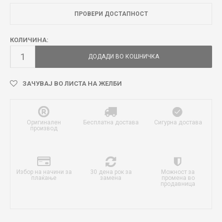
ПРОВЕРИ ДОСТАПНОСТ
КОЛИЧИНА:
ДОДАДИ ВО КОШНИЧКА
ЗАЧУВАЈ ВО ЛИСТА НА ЖЕЛБИ
Оригинален
Бесплатна достава
Сигурна достава
производ
Избор на начини за
30 дена рок за
Можност за
плаќање
замена
промена во
продавница