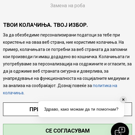
Замена на роба
Потрошувачки приговор
ТВОИ КОЛАЧИЊА. ТВОЈ ИЗБОР.
Ваучери
За да обезбедиме персонализирани податоци за тебе при
Product Finder
користење на оваа веб страна, ние користиме колачиња. На
FAQs
пример, колачињата се потребни за веб страната да запомни
кои производи ги имаш додадено во кошничка. Колачињата ги
Настојуваме да бидеме што попрецизни во описот на
употребуваме за персонализација на содржините и огласите, за
производите, прикажување на слики и цени, но не
да ја одржиме веб страната сигурна и доверлива, за
можеме да гарантираме дека сите информации се
комплетни и без грешка. Сите производи се дел од
унапредување на функционалноста на социјалните медиуми и
нашата понуда, но не се подразбира дека мора да се
за анализа на сообраќајот. Дознај повеќе за
политика на
достапни во секој момент.
колачиња
.
✕
ПРИЛАГОДИ ПОСТАВУВАЊА
Здраво, како можам да ти помогнам?
СЕ СОГЛАСУВАМ