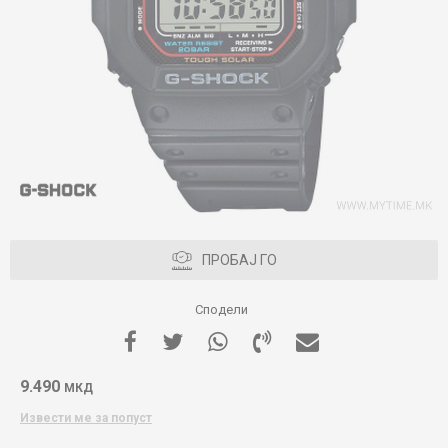
ПРОБАЈ ГО
Сподели
9.490
МКД
Извести ме за попуст