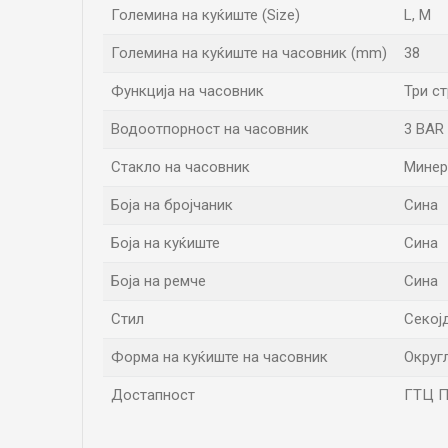
Големина на куќиште (Size)
L
,
M
Големина на куќиште на часовник (mm)
38
Функција на часовник
Три с
Водоотпорност на часовник
3 BAR
Стакло на часовник
Минер
Боја на бројчаник
Сина
Боја на куќиште
Сина
Боја на ремче
Сина
Стил
Секој
Форма на куќиште на часовник
Округ
Достапност
ГТЦ Пр