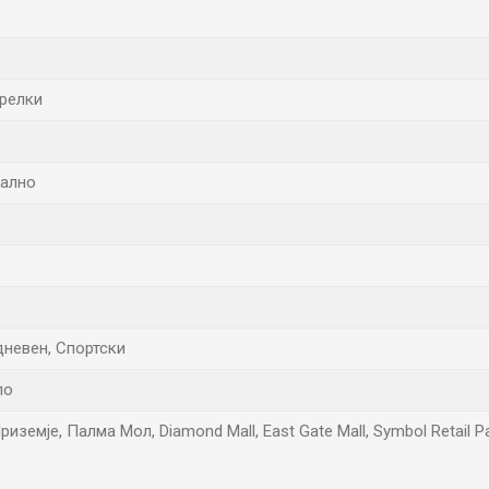
трелки
ално
дневен, Спортски
ло
иземје, Палма Мол, Diamond Mall, East Gate Mall, Symbol Retail 