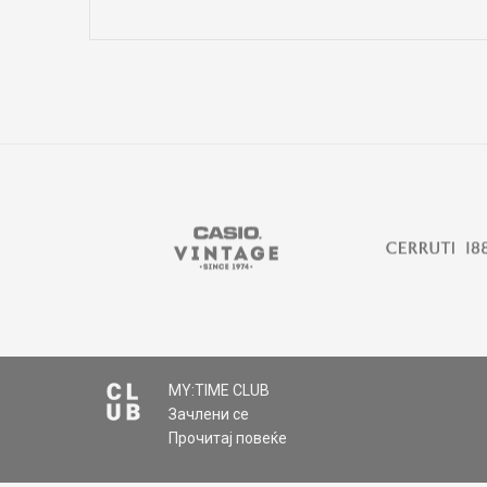
Име/Прекар
Коментар
MY:TIME CLUB
Зачлени се
ИСПРАТИ
Прочитај повеќе