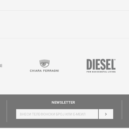
Е-меил
NEWSLETTER
НАЈАВИ СЕ