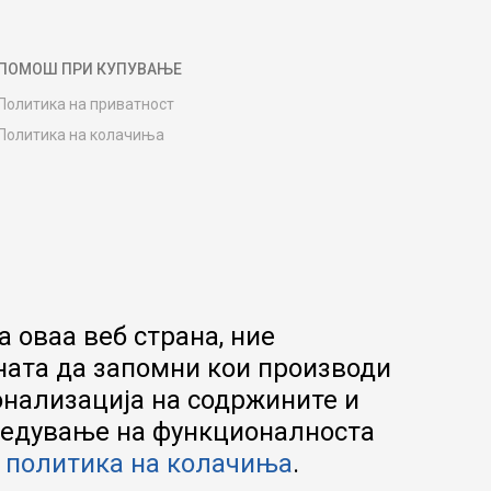
ПОМОШ ПРИ КУПУВАЊЕ
Политика на приватност
Политика на колачиња
Како да купите
Упатство за регистрација
Начини на достава
Замена на роба
Потрошувачки приговор
Ваучери
 оваа веб страна, ние
Product Finder
ната да запомни кои производи
FAQs
онализација на содржините и
апредување на функционалноста
а
политика на колачиња
.