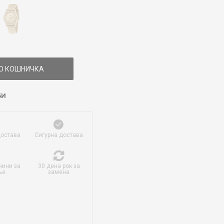
О КОШНИЧКА
БИ
достава
Сигурна достава
чини за
30 дена рок за
ње
замена