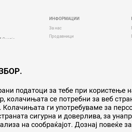
ИНФОРМАЦИИ
За нас
Продавници
4 Скопје
Контакт
MY:TIME CLUB
Вработување
ЗБОР.
Соработка со нас
Сервис и постпродажни услуги
Цена на испорака
ани податоци за тебе при користење на
Гаранција за производ
, колачињата се потребни за веб стра
Ценовник
 Колачињата ги употребуваме за перс
 страната сигурна и доверлива, за ун
ализа на сообраќајот. Дознај повеќе з