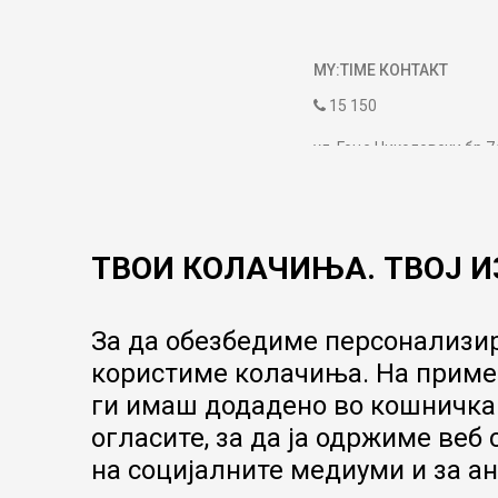
MY:TIME КОНТАКТ
15 150
ул. Гоце Николовски бр.7
contact@mytime.mk
Работно време:
09:00 до 17:00
ТВОИ КОЛАЧИЊА. ТВОЈ И
За да обезбедиме персонализир
користиме колачиња. На пример
ги имаш додадено во кошничка.
огласите, за да ја одржиме веб
на социјалните медиуми и за ан