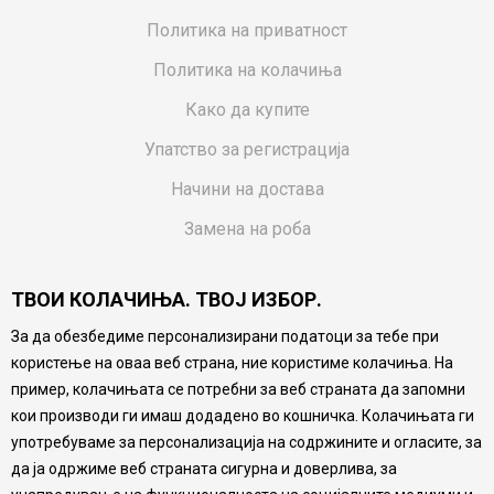
Политика на приватност
Политика на колачиња
Како да купите
Упатство за регистрација
Начини на достава
Замена на роба
Потрошувачки приговор
ТВОИ КОЛАЧИЊА. ТВОЈ ИЗБОР.
Ваучери
За да обезбедиме персонализирани податоци за тебе при
Product Finder
користење на оваа веб страна, ние користиме колачиња. На
FAQs
пример, колачињата се потребни за веб страната да запомни
кои производи ги имаш додадено во кошничка. Колачињата ги
Настојуваме да бидеме што попрецизни во описот на
употребуваме за персонализација на содржините и огласите, за
производите, прикажување на слики и цени, но не
да ја одржиме веб страната сигурна и доверлива, за
можеме да гарантираме дека сите информации се
комплетни и без грешка. Сите производи се дел од