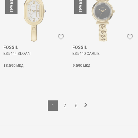
FOSSIL
FOSSIL
ES5444 SLOAN
ES5440 CARLIE
13.590
9.590
МКД
МКД
1
2
6