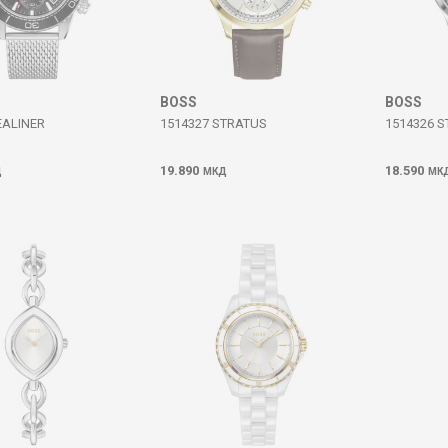
BOSS
BOSS
EALINER
1514327 STRATUS
1514326 
19.890
18.590
Д
МКД
МК