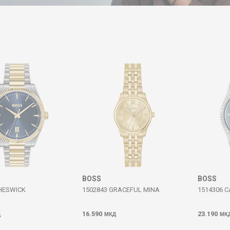
BOSS
BOSS
HESWICK
1502843 GRACEFUL MINA
1514306 
16.590
23.190
Д
МКД
МК