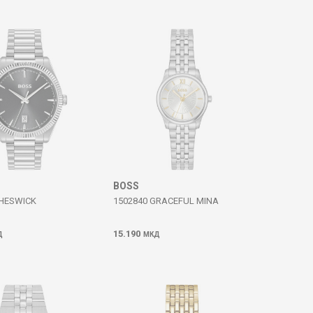
BOSS
CHESWICK
1502840 GRACEFUL MINA
15.190
Д
МКД