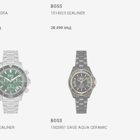
BOSS
IORA
1514325 SEALINER
28.490
Д
МКД
BOSS
EALINER
1502851 SAGE AQUA CERAMIC