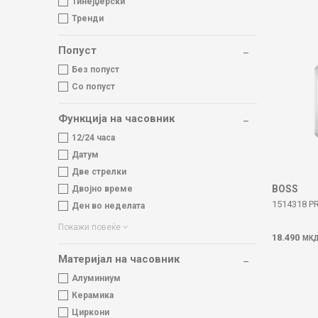
Тинејџерски
Тренди
Попуст
Без попуст
Со попуст
Функција на часовник
12/24 часа
Датум
Две стрелки
BOSS
Двојно време
1514318 P
Ден во неделата
Покажи повеќе
18.490
МК
Материјал на часовник
Алуминиум
Керамика
Циркони