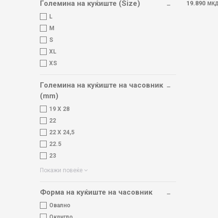
Големина на куќиште (Size)
19.890
МК
L
M
S
XL
XS
Големина на куќиште на часовник
(mm)
19 X 28
22
22 Х 24,5
22.5
23
Покажи повеќе
Форма на куќиште на часовник
Овално
Округло