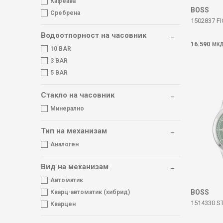
Кафеава
BOSS
Сребрена
1502837 F
Водоотпорност на часовник
16.590
МК
10 BAR
3 BAR
5 BAR
Стакло на часовник
Минерално
Тип на механизам
Аналоген
Вид на механизам
Автоматик
BOSS
Кварц-автоматик (хибрид)
1514330 S
Кварцен