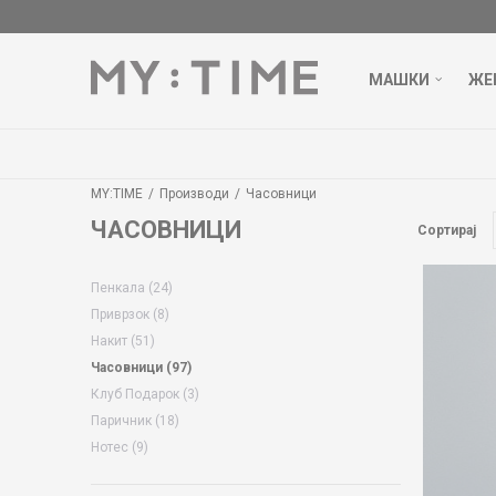
МАШКИ
ЖЕ
MY:TIME
Производи
Часовници
ЧАСОВНИЦИ
Сортирај
Пенкала
(24)
Приврзок
(8)
Накит
(51)
Часовници
(97)
Клуб Подарок
(3)
Паричник
(18)
Нотес
(9)