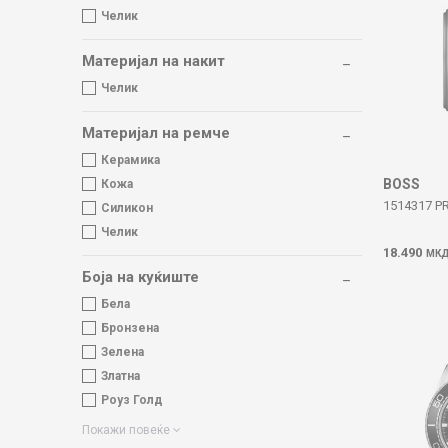
Челик
Материјал на накит
Челик
Материјал на ремче
Керамика
BOSS
Кожа
1514317 P
Силикон
Челик
18.490
МК
Боја на куќиште
Бела
Бронзена
Зелена
Златна
Роуз Голд
Покажи повеќе