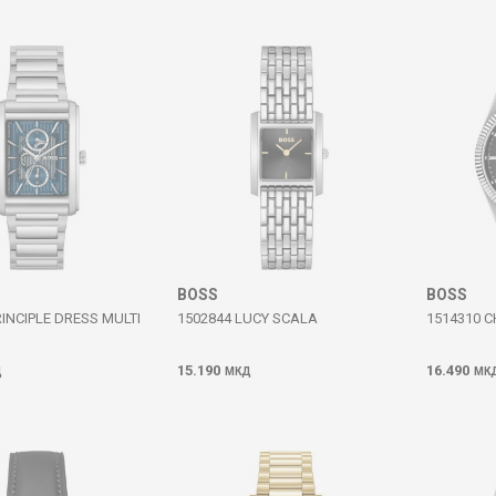
BOSS
BOSS
RINCIPLE DRESS MULTI
1502844 LUCY SCALA
1514310 
15.190
16.490
Д
МКД
МК