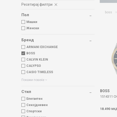
Ресетирај филтри
boss
Пол
Машки
Женски
Бренд
ARMANI EXCHANGE
BOSS
CALVIN KLEIN
CALYPSO
CASIO TIMELESS
Покажи повеќе
BOSS
Стил
1514311 C
Елегантен
Секојдневен
18.490
МК
Спортски