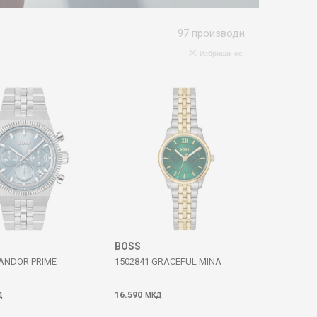
97
производи
Избриши се
BOSS
CANDOR PRIME
1502841 GRACEFUL MINA
16.590
Д
МКД