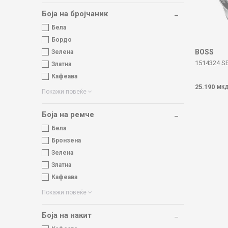
Боја на бројчаник
Бела
Бордо
BOSS
Зелена
1514324 S
Златна
Кафеава
25.190
МК
Покажи повеќе
Боја на ремче
Бела
Бронзена
Зелена
Златна
Кафеава
Покажи повеќе
Боја на накит