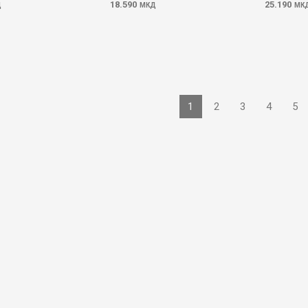
18.590
25.190
Д
МКД
МК
1
2
3
4
5