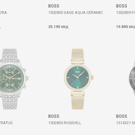
BOSS
BOSS
IORA
1502850 SAGE AQUA CERAMIC
1502839 F
25.190
19.890
Д
МКД
МК
BOSS
BOSS
TRATUS
1502855 ROSEHILL
1514321 S