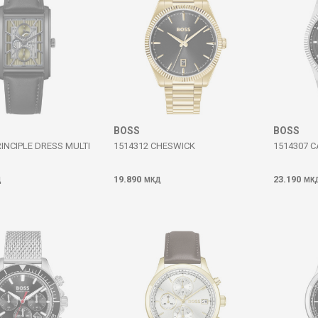
BOSS
BOSS
RINCIPLE DRESS MULTI
1514312 CHESWICK
1514307 
19.890
23.190
Д
МКД
МК