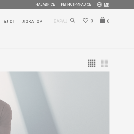
РЕГИСТРИРАЈ СЕ
НАЈАВИ СЕ
MK
0
0
БАРАЈ
БЛОГ
ЛОКАТОР