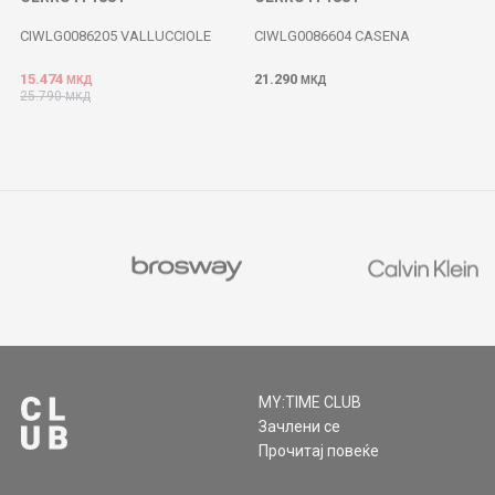
CIWLG0086205 VALLUCCIOLE
CIWLG0086604 CASENA
15.474
21.290
МКД
МКД
25.790
МКД
MY:TIME CLUB
Зачлени се
Прочитај повеќе