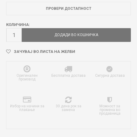
ПРОВЕРИ ДОСТАПНОСТ
КОЛИЧИНА:
ДОДАДИ ВО КОШНИЧКА
ЗАЧУВАЈ ВО ЛИСТА НА ЖЕЛБИ
Оригинален
Бесплатна достава
Сигурна достава
производ
Избор на начини за
30 дена рок за
Можност за
плаќање
замена
промена во
продавница