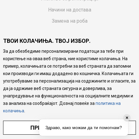
Начини на достава
Замена на роба
Потрошувачки приговор
ТВОИ КОЛАЧИЊА. ТВОЈ ИЗБОР.
Ваучери
За да обезбедиме персонализирани податоци за тебе при
Product Finder
користење на оваа веб страна, ние користиме колачиња. На
FAQs
пример, колачињата се потребни за веб страната да запомни
кои производи ги имаш додадено во кошничка. Колачињата ги
Настојуваме да бидеме што попрецизни во описот на
употребуваме за персонализација на содржините и огласите, за
производите, прикажување на слики и цени, но не
да ја одржиме веб страната сигурна и доверлива, за
можеме да гарантираме дека сите информации се
комплетни и без грешка. Сите производи се дел од
унапредување на функционалноста на социјалните медиуми и
нашата понуда, но не се подразбира дека мора да се
за анализа на сообраќајот. Дознај повеќе за
политика на
достапни во секој момент.
колачиња
.
✕
ПРИЛАГОДИ ПОСТАВУВАЊА
Здраво, како можам да ти помогнам?