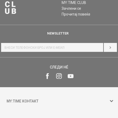
MY:TIME CLUB
Зачлени се
Прочитај повеќе
NEWSLETTER
НАЈ
СЛЕДИ НÉ
MY:TIME КОНТАКТ
15 150