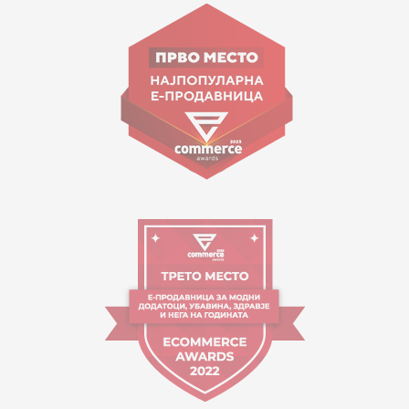
ул. Гоце Николовски бр.74 Скопје
contact@mytime.mk
Работно време:
09:00 до 17:00