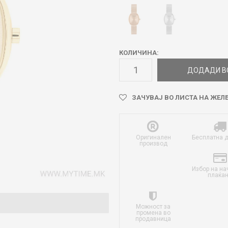
КОЛИЧИНА:
ДОДАДИ В
ЗАЧУВАЈ ВО ЛИСТА НА ЖЕЛ
Оригинален
Бесплатна 
производ
Избор на на
плаќа
Можност за
промена во
продавница