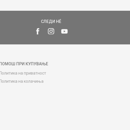
СЛЕДИ НÉ
ПОМОШ ПРИ КУПУВАЊЕ
Политика на приватност
Политика на колачиња
Како да купите
Упатство за регистрација
Начини на достава
Замена на роба
Потрошувачки приговор