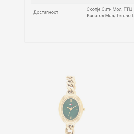
Скопје Сити Мол, ГТЦ П
Достапност
Капитол Мол, Тетово Ц
Име/Прекар
Коментар