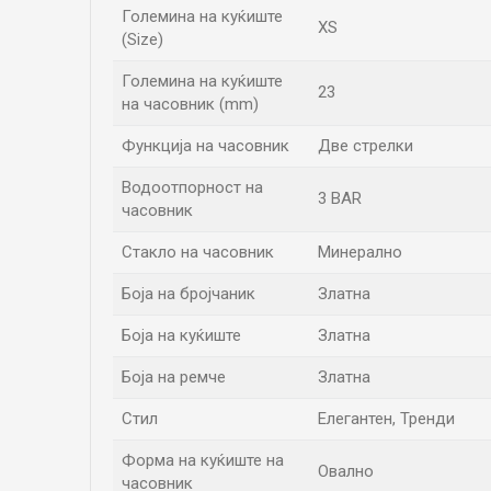
Големина на куќиште
XS
(Size)
Големина на куќиште
23
на часовник (mm)
Функција на часовник
Две стрелки
Водоотпорност на
3 BAR
часовник
Стакло на часовник
Минерално
Боја на бројчаник
Златна
Боја на куќиште
Златна
Боја на ремче
Златна
Стил
Елегантен, Тренди
Форма на куќиште на
Овално
часовник