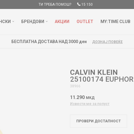
ТИ ТРЕБА ПОМОШ?
15 150
НСКИ
БРЕНДОВИ
АКЦИИ
OUTLET
MY:TIME CLUB
БЕСПЛАТНА ДОСТАВА НАД 3000 ден
ДОЗНАЈ ПОВЕЌЕ
CALVIN KLEIN
25100174 EUPHOR
38966
11.290
МКД
Извести ме за попуст
ПРОВЕРИ ДОСТАПНОСТ