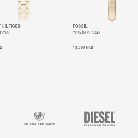
HILFIGER
FOSSIL
 DEMI
ES5456 SLOAN
13.590
Д
МКД