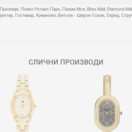
риземје, Поинт Ретаил Парк, Палма Мол, Bliss Mall, Diamond Mall, 
ентар, Гостивар, Куманово, Битола - Широк Сокак, Охрид, Стру
Е-меил
СЛИЧНИ ПРОИЗВОДИ