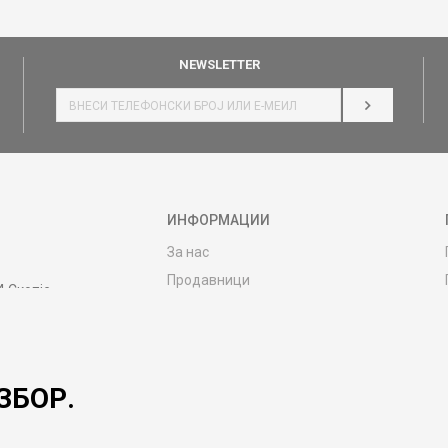
NEWSLETTER
НАЈАВИ СЕ
ИНФОРМАЦИИ
За нас
Продавници
4 Скопје
Контакт
MY:TIME CLUB
Вработување
ЗБОР.
Соработка со нас
Сервис и постпродажни услуги