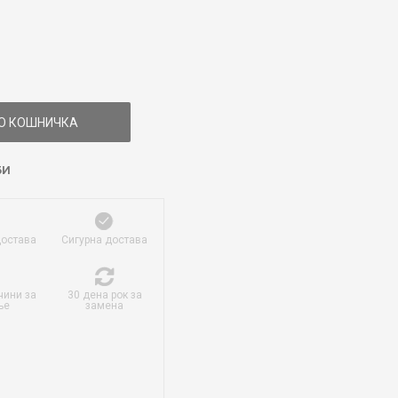
О КОШНИЧКА
БИ
достава
Сигурна достава
чини за
30 дена рок за
ње
замена