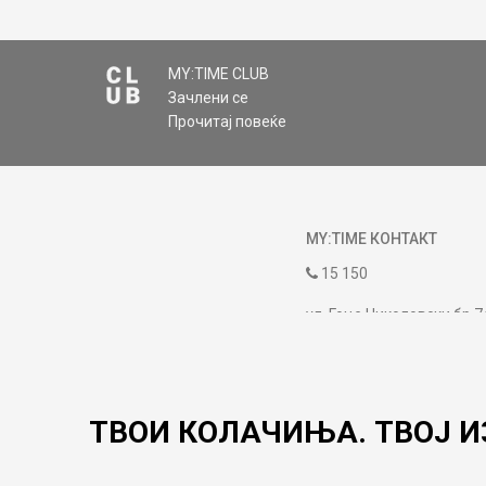
MY:TIME CLUB
Зачлени се
Прочитај повеќе
MY:TIME КОНТАКТ
15 150
ул. Гоце Николовски бр.7
contact@mytime.mk
Работно време:
09:00 до 17:00
ТВОИ КОЛАЧИЊА. ТВОЈ И