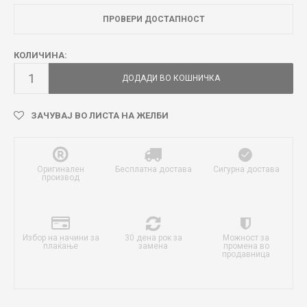
ПРОВЕРИ ДОСТАПНОСТ
КОЛИЧИНА:
ДОДАДИ ВО КОШНИЧКА
ЗАЧУВАЈ ВО ЛИСТА НА ЖЕЛБИ
Оригинален
Бесплатна достава
Сигурна достава
производ
Избор на начини за
30 дена рок за
Можност за
плаќање
замена
промена во
продавница