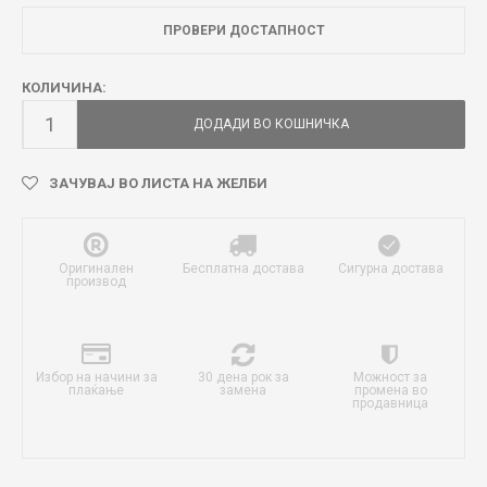
ПРОВЕРИ ДОСТАПНОСТ
КОЛИЧИНА:
ДОДАДИ ВО КОШНИЧКА
ЗАЧУВАЈ ВО ЛИСТА НА ЖЕЛБИ
Оригинален
Бесплатна достава
Сигурна достава
производ
Избор на начини за
30 дена рок за
Можност за
плаќање
замена
промена во
продавница