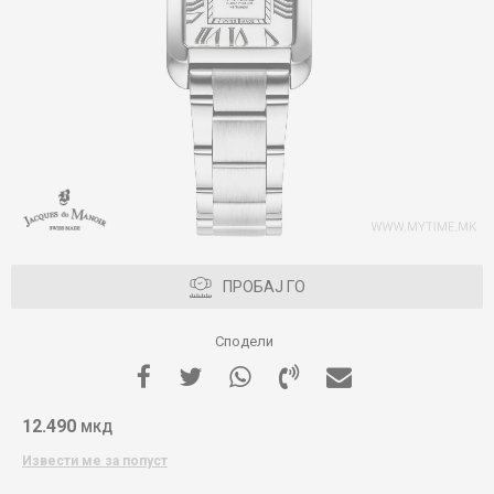
ПРОБАЈ ГО
Сподели
12.490
МКД
Извести ме за попуст