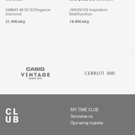
548845 48 55 50 Elegance
JWN06103 Inspiration
Diamond
Multifunction
M
21.990
18.890
МКД
МКД
MY:TIME CLUB
Зачлени се
Прочитај повеќе