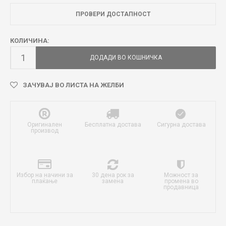
ПРОВЕРИ ДОСТАПНОСТ
КОЛИЧИНА:
ДОДАДИ ВО КОШНИЧКА
ЗАЧУВАЈ ВО ЛИСТА НА ЖЕЛБИ
Оригинален
Бесплатна достава
Сигурна достава
производ
Избор на начини за
30 дена рок за
Можност за
плаќање
замена
промена во
продавница