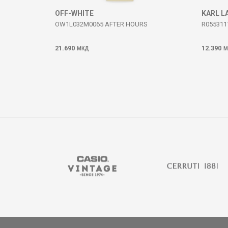
OFF-WHITE
KARL L
OW1L032M0065 AFTER HOURS
R055311
21.690
12.390
МКД
М