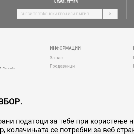
NEWSLETTER
НАЈАВИ СЕ
ИНФОРМАЦИИ
За нас
Продавници
4 Скопје
Контакт
MY:TIME CLUB
Вработување
ЗБОР.
Соработка со нас
Сервис и постпродажни услуги
Цена на испорака
ани податоци за тебе при користење на
Гаранција за производ
, колачињата се потребни за веб стра
Ценовник