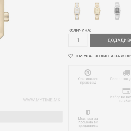
КОЛИЧИНА:
ДОДАДИ В
ЗАЧУВАЈ ВО ЛИСТА НА ЖЕЛ
Оригинален
Бесплатна 
производ
Избор на на
плаќа
Можност за
промена во
продавница