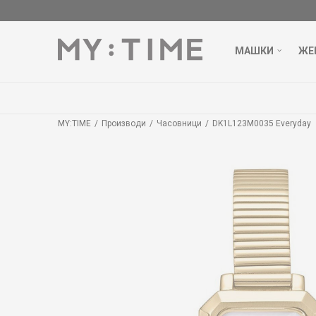
МАШКИ
ЖЕ
MY:TIME
Производи
Часовници
DK1L123M0035 Everyday