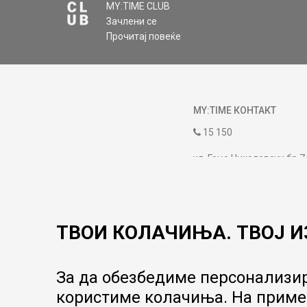
MY:TIME CLUB
Зачлени се
Прочитај повеќе
MY:TIME КОНТАКТ
15 150
ул. Гоце Николовски бр.7
contact@mytime.mk
Работно време:
09:00 до 17:00
ТВОИ КОЛАЧИЊА. ТВОЈ И
За да обезбедиме персонализир
користиме колачиња. На пример