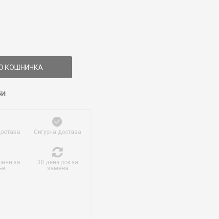
О КОШНИЧКА
БИ
достава
Сигурна достава
чини за
30 дена рок за
ње
замена