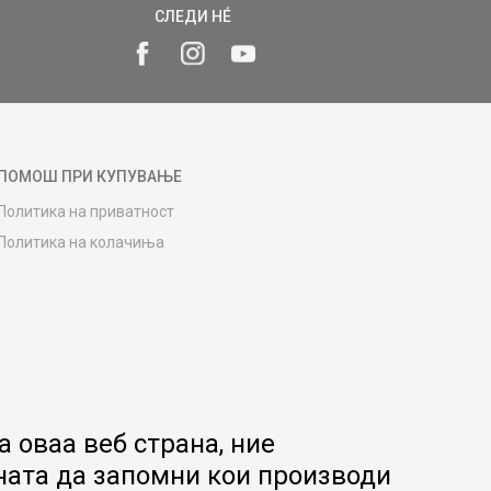
СЛЕДИ НÉ
ПОМОШ ПРИ КУПУВАЊЕ
Политика на приватност
Политика на колачиња
Како да купите
Упатство за регистрација
Начини на достава
Замена на роба
Потрошувачки приговор
Ваучери
 оваа веб страна, ние
Product Finder
ната да запомни кои производи
FAQs