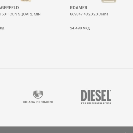
AGERFELD
ROAMER
1501 ICON SQUARE MINI
869847 48 20 20 Diana
24.490
КД
МКД