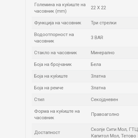
Големина на куќиште на
22 X 22
часовник (mm)
Функција на часовник
Три стрелки
Водоотпорност на
3 BAR
часовник
Стакло на часовник
Минерално
Боја на бројчаник
Бела
Боја на куќиште
Златна
Боја на ремче
Златна
Стил
Секојдневен
Форма на куќиште на
Правоаголно
часовник
Скопје Сити Мол, ГТЦ П
Достапност
Капитол Мол, Тетово 