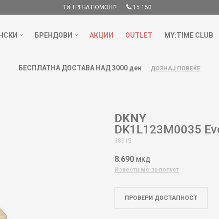
ТИ ТРЕБА ПОМОШ?
15 150
НСКИ
БРЕНДОВИ
АКЦИИ
OUTLET
MY:TIME CLUB
БЕСПЛАТНА ДОСТАВА НАД 3000 ден
ДОЗНАЈ ПОВЕЌЕ
DKNY
DK1L123M0035 Ev
38915
8.690
МКД
Извести ме за попуст
ПРОВЕРИ ДОСТАПНОСТ