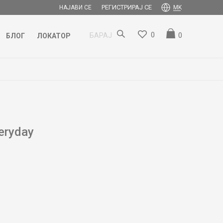
РЕГИСТРИРАЈ СЕ
НАЈАВИ СЕ
MK
0
0
БАРАЈ
БЛОГ
ЛОКАТОР
eryday