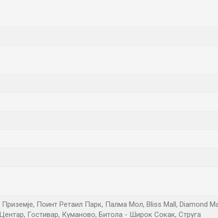
риземје, Поинт Ретаил Парк, Палма Мол, Bliss Mall, Diamond Mall,
Центар, Гостивар, Куманово, Битола - Широк Сокак, Струга