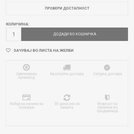
ПРОВЕРИ ДОСТАПНОСТ
КОЛИЧИНА:
ДОДАДИ ВО КОШНИЧКА
ЗАЧУВАЈ ВО ЛИСТА НА ЖЕЛБИ
Оригинален
Бесплатна достава
Сигурна достава
производ
Избор на начини за
30 дена рок за
Можност за
плаќање
замена
промена во
продавница