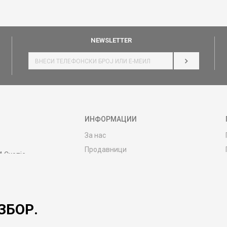
NEWSLETTER
НАЈАВИ СЕ
ИНФОРМАЦИИ
За нас
Продавници
4 Скопје
Контакт
MY:TIME CLUB
Вработување
ЗБОР.
Соработка со нас
Сервис и постпродажни услуги