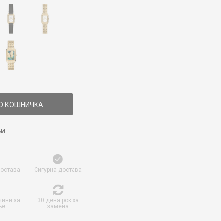
О КОШНИЧКА
БИ
достава
Сигурна достава
чини за
30 дена рок за
ње
замена