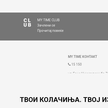
MY:TIME CLUB
Зачлени се
Прочитај повеќе
MY:TIME КОНТАКТ
15 150
ул. Гоце Николовски бр.7
contact@mytime.mk
Работно време:
09:00 до 17:00
ТВОИ КОЛАЧИЊА. ТВОЈ И