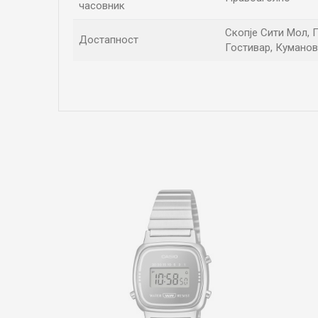
часовник
Скопје Сити Мол, Г
Достапност
Гостивар, Куманов
Име/Прекар
Коментар