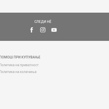
СЛЕДИ НÉ
ПОМОШ ПРИ КУПУВАЊЕ
Политика на приватност
Политика на колачиња
Како да купите
Упатство за регистрација
Начини на достава
Замена на роба
Потрошувачки приговор