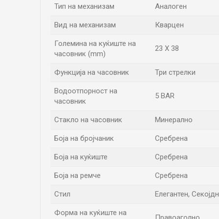
Тип на механизам
Аналоген
Вид на механизам
Кварцен
Големина на куќиште на
23 X 38
часовник (mm)
Функција на часовник
Три стрелки
Водоотпорност на
5 BAR
часовник
Стакло на часовник
Минерално
Боја на бројчаник
Сребрена
Боја на куќиште
Сребрена
Боја на ремче
Сребрена
Стил
Елегантен, Секојд
Форма на куќиште на
Правоаголно