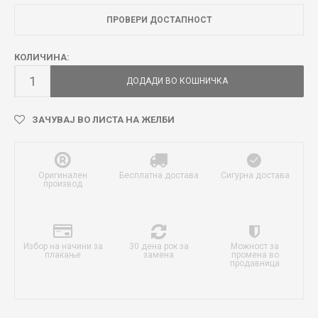
ПРОВЕРИ ДОСТАПНОСТ
КОЛИЧИНА:
ДОДАДИ ВО КОШНИЧКА
ЗАЧУВАЈ ВО ЛИСТА НА ЖЕЛБИ
Оригинален
Бесплатна достава
Сигурна достава
производ
Избор на начини за
30 дена рок за
Можност за
плаќање
замена
промена во
продавница