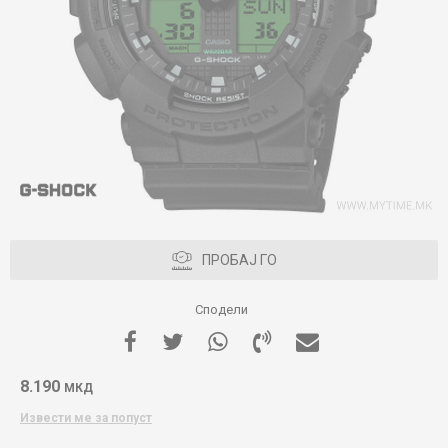
ПРОБАЈ ГО
Сподели
8.190
МКД
Извести ме за попуст