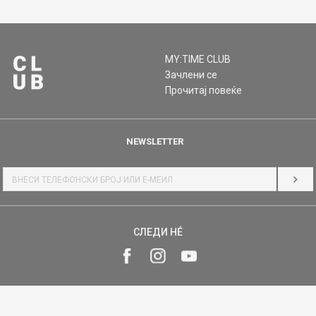
MY:TIME CLUB
Зачлени се
Прочитај повеќе
NEWSLETTER
НАЈ
СЛЕДИ НÉ