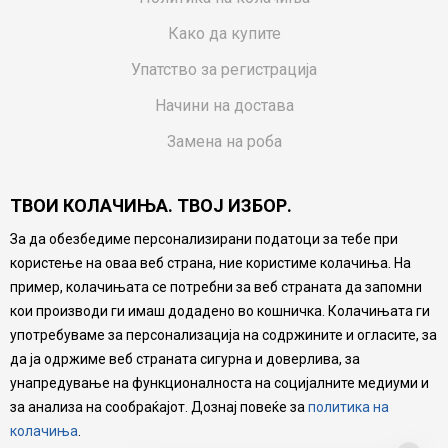
Како да купите
Упатство за регистрација
Начини на достава
Замена на роба
Потрошувачки приговор
ТВОИ КОЛАЧИЊА. ТВОЈ ИЗБОР.
Ваучери
За да обезбедиме персонализирани податоци за тебе при
Product Finder
користење на оваа веб страна, ние користиме колачиња. На
FAQs
пример, колачињата се потребни за веб страната да запомни
кои производи ги имаш додадено во кошничка. Колачињата ги
Настојуваме да бидеме што попрецизни во описот на
употребуваме за персонализација на содржините и огласите, за
производите, прикажување на слики и цени, но не
да ја одржиме веб страната сигурна и доверлива, за
можеме да гарантираме дека сите информации се
комплетни и без грешка. Сите производи се дел од
унапредување на функционалноста на социјалните медиуми и
нашата понуда, но не се подразбира дека мора да се
за анализа на сообраќајот. Дознај повеќе за
политика на
достапни во секој момент.
колачиња
.