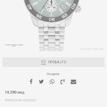
ПРОБАЈ ГО
Сподели
14.290
МКД
Извести ме за попуст