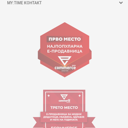
MY:TIME КОНТАКТ
15 150
ул. Гоце Николовски бр.74 Скопје
contact@mytime.mk
Работно време:
09:00 до 17:00