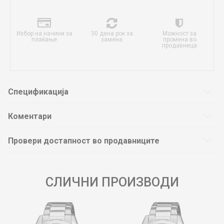
Избор на начини за
30 дена рок за
Можност за
плаќање
замена
промена во
продавница
Спецификација
Коментари
Провери достапност во продавниците
СЛИЧНИ ПРОИЗВОДИ