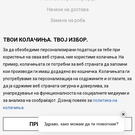
Начини на достава
Замена на роба
Потрошувачки приговор
ТВОИ КОЛАЧИЊА. ТВОЈ ИЗБОР.
Ваучери
За да обезбедиме персонализирани податоци за тебе при
Product Finder
користење на оваа веб страна, ние користиме колачиња. На
FAQs
пример, колачињата се потребни за веб страната да запомни
кои производи ги имаш додадено во кошничка. Колачињата ги
Настојуваме да бидеме што попрецизни во описот на
употребуваме за персонализација на содржините и огласите, за
производите, прикажување на слики и цени, но не
да ја одржиме веб страната сигурна и доверлива, за
можеме да гарантираме дека сите информации се
комплетни и без грешка. Сите производи се дел од
унапредување на функционалноста на социјалните медиуми и
нашата понуда, но не се подразбира дека мора да се
за анализа на сообраќајот. Дознај повеќе за
политика на
достапни во секој момент.
колачиња
.
✕
ПРИЛАГОДИ ПОСТАВУВАЊА
Здраво, како можам да ти помогнам?