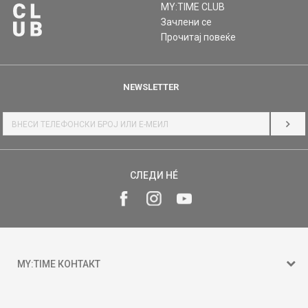
MY:TIME CLUB
Зачлени се
Прочитај повеќе
NEWSLETTER
НАЈ
СЛЕДИ НÉ
MY:TIME КОНТАКТ
15 150