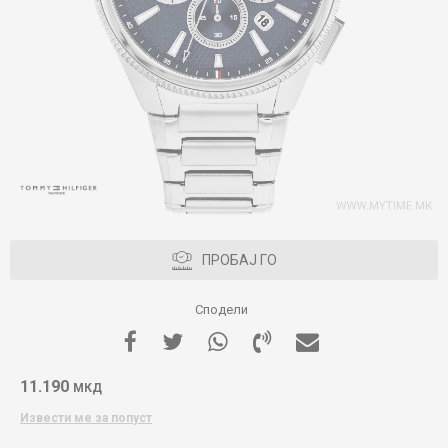
ПРОБАЈ ГО
Сподели
11.190
МКД
Извести ме за попуст