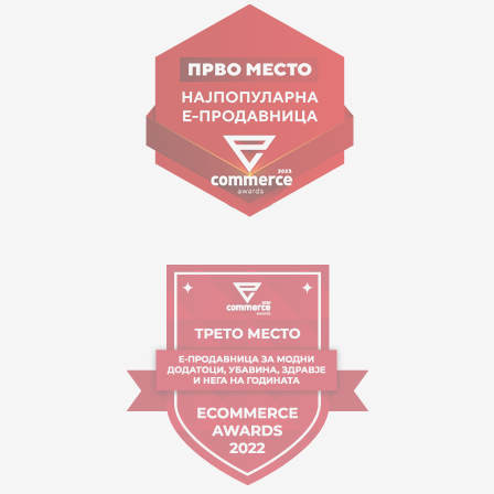
ул. Гоце Николовски бр.74 Скопје
contact@mytime.mk
Работно време:
09:00 до 17:00