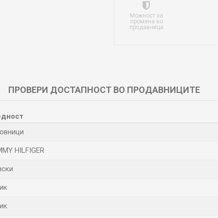
Можност за
промена во
продавница
ПРОВЕРИ ДОСТАПНОСТ ВО ПРОДАВНИЦИТЕ
едност
овници
MY HILFIGER
нски
ик
ик