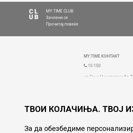
MY:TIME CLUB
Зачлени се
Прочитај повеќе
MY:TIME КОНТАКТ
15 150
ул. Гоце Николовски бр.7
contact@mytime.mk
Работно време:
09:00 до 17:00
ТВОИ КОЛАЧИЊА. ТВОЈ И
За да обезбедиме персонализир