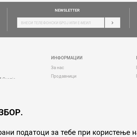
NEWSLETTER
НАЈАВИ СЕ
ИНФОРМАЦИИ
За нас
Продавници
4 Скопје
Контакт
MY:TIME CLUB
Вработување
ЗБОР.
Соработка со нас
Сервис и постпродажни услуги
Цена на испорака
ани податоци за тебе при користење на
Гаранција за производ