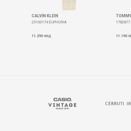
ИСПРАТИ
CALVIN KLEIN
TOMMY 
25100174 EUPHORIA
1782877
11.290
11.190
МКД
М