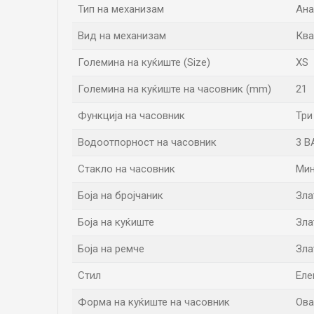
Тип на механизам
Ана
Вид на механизам
Ква
Големина на куќиште (Size)
XS
Големина на куќиште на часовник (mm)
21
Функција на часовник
Три
Водоотпорност на часовник
3 B
Стакло на часовник
Мин
Боја на бројчаник
Зла
Боја на куќиште
Зла
Боја на ремче
Зла
Стил
Еле
Форма на куќиште на часовник
Ова