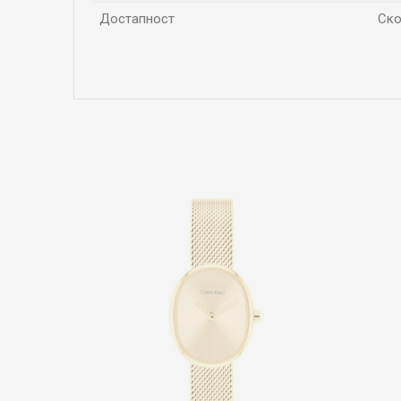
Достапност
Ско
Име/Прекар
Коментар