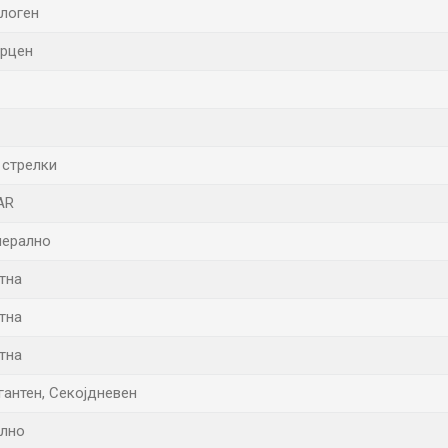
логен
рцен
 стрелки
AR
ерално
тна
тна
тна
гантен, Секојдневен
лно