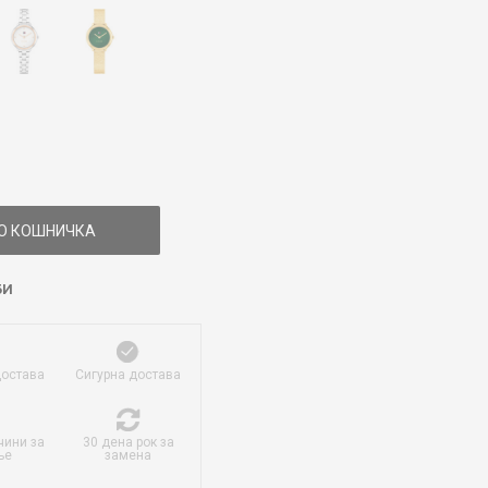
О КОШНИЧКА
БИ
достава
Сигурна достава
чини за
30 дена рок за
ње
замена