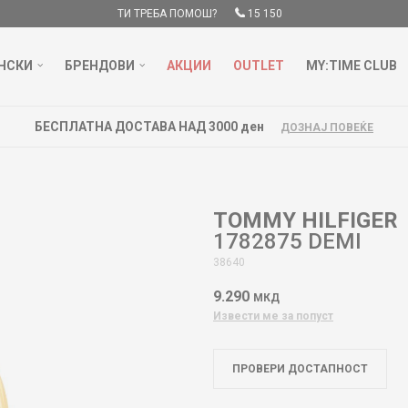
ТИ ТРЕБА ПОМОШ?
15 150
НСКИ
БРЕНДОВИ
АКЦИИ
OUTLET
MY:TIME CLUB
БЕСПЛАТНА ДОСТАВА НАД 3000 ден
ДОЗНАЈ ПОВЕЌЕ
TOMMY HILFIGER
1782875 DEMI
38640
9.290
МКД
Извести ме за попуст
ПРОВЕРИ ДОСТАПНОСТ