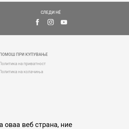
СЛЕДИ НÉ
ПОМОШ ПРИ КУПУВАЊЕ
Политика на приватност
Политика на колачиња
Како да купите
Упатство за регистрација
Начини на достава
Замена на роба
Потрошувачки приговор
Ваучери
 оваа веб страна, ние
Product Finder