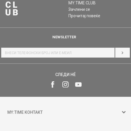
MY:TIME CLUB
Зачлени се
Прочитај повеќе
NEWSLETTER
НАЈ
СЛЕДИ НÉ
MY:TIME КОНТАКТ
15 150