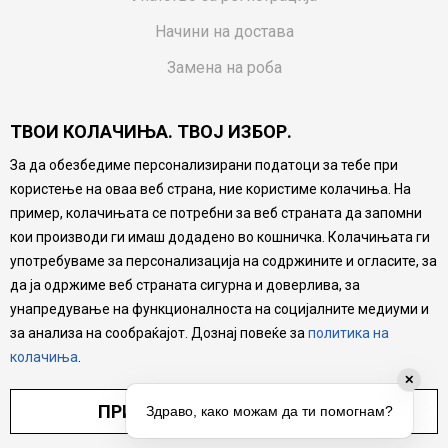
Начини на достава
Замена на роба
Потрошувачки приговор
ТВОИ КОЛАЧИЊА. ТВОЈ ИЗБОР.
Ваучери
За да обезбедиме персонализирани податоци за тебе при
Product Finder
користење на оваа веб страна, ние користиме колачиња. На
FAQs
пример, колачињата се потребни за веб страната да запомни
кои производи ги имаш додадено во кошничка. Колачињата ги
Настојуваме да бидеме што попрецизни во описот на
употребуваме за персонализација на содржините и огласите, за
производите, прикажување на слики и цени, но не
да ја одржиме веб страната сигурна и доверлива, за
можеме да гарантираме дека сите информации се
комплетни и без грешка. Сите производи се дел од
унапредување на функционалноста на социјалните медиуми и
нашата понуда, но не се подразбира дека мора да се
за анализа на сообраќајот. Дознај повеќе за
политика на
достапни во секој момент.
колачиња
.
✕
ПРИЛАГОДИ ПОСТАВУВАЊА
Здраво, како можам да ти помогнам?