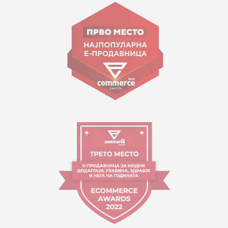
ул. Гоце Николовски бр.74 Скопје
contact@mytime.mk
Работно време:
09:00 до 17:00