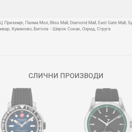
 Приземје, Палма Мол, Bliss Mall, Diamond Mall, East Gate Mall, S
ивар, Куманово, Битола - Широк Сокак, Охрид, Струга
Е-меил
СЛИЧНИ ПРОИЗВОДИ