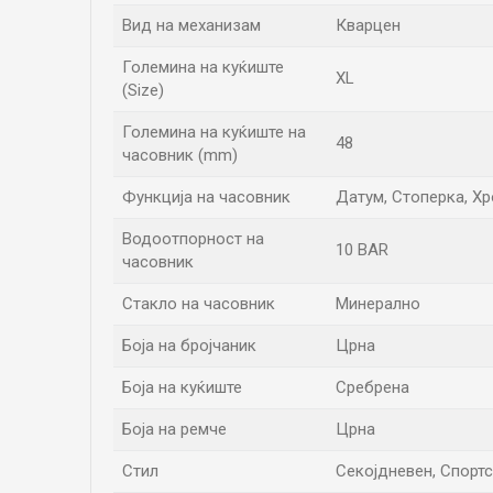
Вид на механизам
Кварцен
Големина на куќиште
XL
(Size)
Големина на куќиште на
48
часовник (mm)
Функција на часовник
Датум, Стоперка, Х
Водоотпорност на
10 BAR
часовник
Стакло на часовник
Минерално
Боја на бројчаник
Црна
Боја на куќиште
Сребрена
Боја на ремче
Црна
Стил
Секојдневен, Спорт