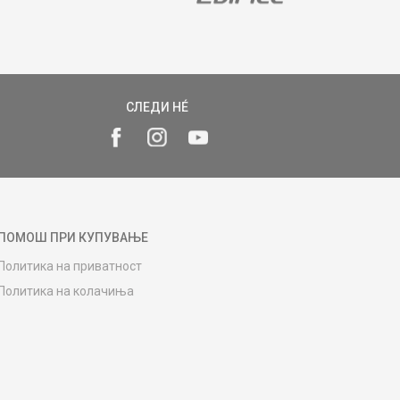
СЛЕДИ НÉ
ПОМОШ ПРИ КУПУВАЊЕ
Политика на приватност
Политика на колачиња
Како да купите
Упатство за регистрација
Начини на достава
Замена на роба