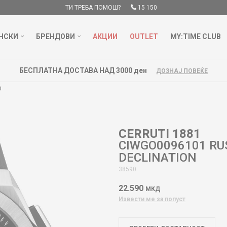
ТИ ТРЕБА ПОМОШ?
15 150
НСКИ
БРЕНДОВИ
АКЦИИ
OUTLET
MY:TIME CLUB
БЕСПЛАТНА ДОСТАВА НАД 3000 ден
ДОЗНАЈ ПОВЕЌЕ
O
CERRUTI 1881
CIWGO0096101 RU
DECLINATION
38590
22.590
МКД
Извести ме за попуст