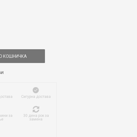
О КОШНИЧКА
БИ
достава
Сигурна достава
чини за
30 дена рок за
ње
замена