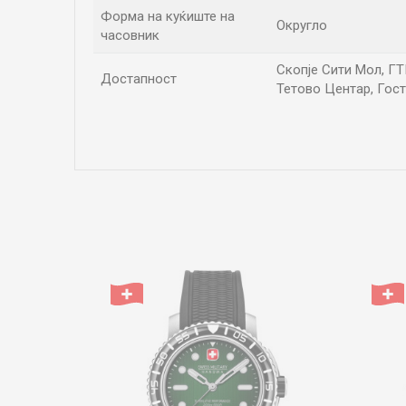
Форма на куќиште на
Округло
часовник
Скопје Сити Мол, ГТЦ
Достапност
Тетово Центар, Гост
Име/Прекар
Коментар