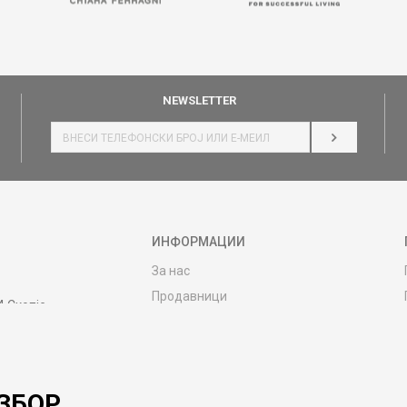
NEWSLETTER
НАЈАВИ СЕ
ИНФОРМАЦИИ
За нас
Продавници
4 Скопје
Контакт
MY:TIME CLUB
Вработување
ЗБОР.
Соработка со нас