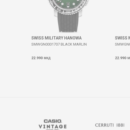
ИСПРАТИ
SWISS MILITARY HANOWA
SWISS 
SMWGN0001707 BLACK MARLIN
SMWGN0
22.990
22.990
МКД
М