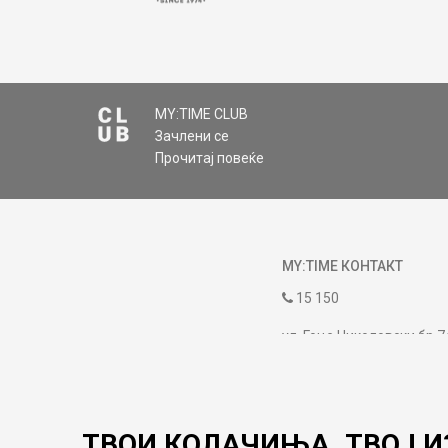
MY:TIME CLUB
Зачлени се
Прочитај повеќе
MY:TIME КОНТАКТ
15 150
ул. Гоце Николовски бр.7
contact@mytime.mk
Работно време:
09:00 до 17:00
ТВОИ КОЛАЧИЊА. ТВОЈ И