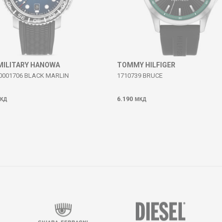
MILITARY HANOWA
TOMMY HILFIGER
001706 BLACK MARLIN
1710739 BRUCE
6.190
КД
МКД