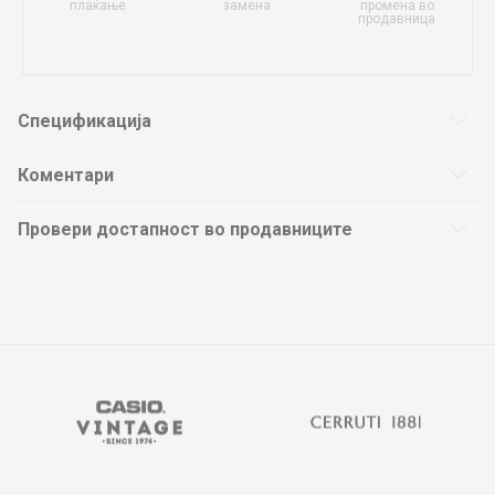
плаќање
замена
промена во
продавница
Спецификација
Коментари
Провери достапност во продавниците