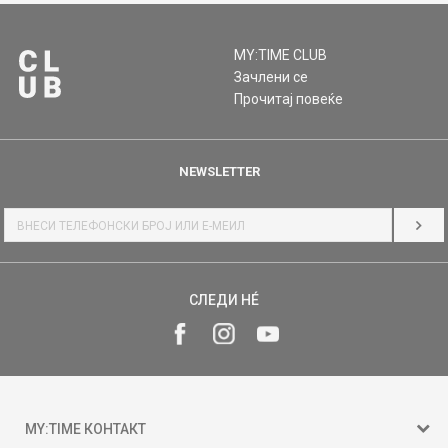
MY:TIME CLUB
Зачлени се
Прочитај повеќе
NEWSLETTER
НАЈ
СЛЕДИ НÉ
MY:TIME КОНТАКТ