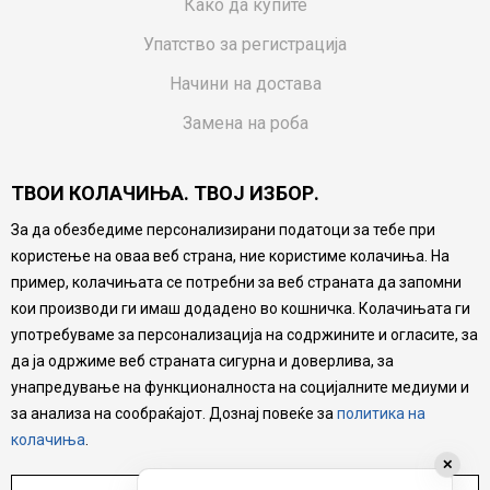
Како да купите
Упатство за регистрација
Начини на достава
Замена на роба
Потрошувачки приговор
ТВОИ КОЛАЧИЊА. ТВОЈ ИЗБОР.
Ваучери
За да обезбедиме персонализирани податоци за тебе при
Product Finder
користење на оваа веб страна, ние користиме колачиња. На
FAQs
пример, колачињата се потребни за веб страната да запомни
кои производи ги имаш додадено во кошничка. Колачињата ги
Настојуваме да бидеме што попрецизни во описот на
употребуваме за персонализација на содржините и огласите, за
производите, прикажување на слики и цени, но не
да ја одржиме веб страната сигурна и доверлива, за
можеме да гарантираме дека сите информации се
комплетни и без грешка. Сите производи се дел од
унапредување на функционалноста на социјалните медиуми и
нашата понуда, но не се подразбира дека мора да се
за анализа на сообраќајот. Дознај повеќе за
политика на
достапни во секој момент.
колачиња
.
✕