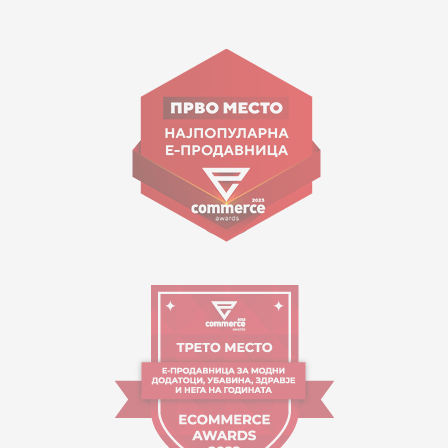
15 150
ул. Гоце Николовски бр.74 Скопје
contact@mytime.mk
Работно време:
09:00 до 17:00