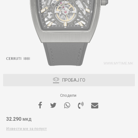
ПРОБАЈ ГО
Сподели
32.290
МКД
Извести ме за попуст