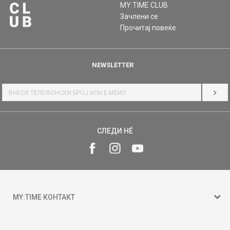
MY:TIME CLUB
Зачлени се
Прочитај повеќе
NEWSLETTER
НАЈ
СЛЕДИ НÉ
MY:TIME КОНТАКТ
15 150