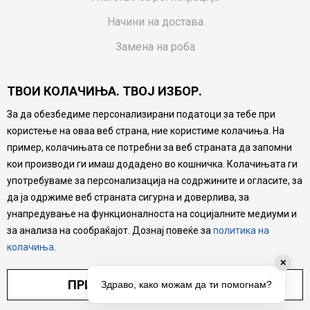
Начини на достава
Замена на роба
Потрошувачки приговор
ТВОИ КОЛАЧИЊА. ТВОЈ ИЗБОР.
Ваучери
За да обезбедиме персонализирани податоци за тебе при
Product Finder
користење на оваа веб страна, ние користиме колачиња. На
FAQs
пример, колачињата се потребни за веб страната да запомни
кои производи ги имаш додадено во кошничка. Колачињата ги
Настојуваме да бидеме што попрецизни во описот на
употребуваме за персонализација на содржините и огласите, за
производите, прикажување на слики и цени, но не
да ја одржиме веб страната сигурна и доверлива, за
можеме да гарантираме дека сите информации се
комплетни и без грешка. Сите производи се дел од
унапредување на функционалноста на социјалните медиуми и
нашата понуда, но не се подразбира дека мора да се
за анализа на сообраќајот. Дознај повеќе за
политика на
достапни во секој момент.
колачиња
.
✕
ПРИЛАГОДИ ПОСТАВУВАЊА
Здраво, како можам да ти помогнам?