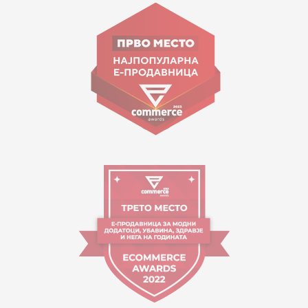
ул. Гоце Николовски бр.74 Скопје
contact@mytime.mk
Работно време:
09:00 до 17:00