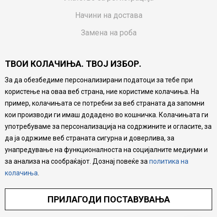
Начини на достава
Замена на роба
Потрошувачки приговор
ТВОИ КОЛАЧИЊА. ТВОЈ ИЗБОР.
Ваучери
За да обезбедиме персонализирани податоци за тебе при
Product Finder
користење на оваа веб страна, ние користиме колачиња. На
FAQs
пример, колачињата се потребни за веб страната да запомни
кои производи ги имаш додадено во кошничка. Колачињата ги
Настојуваме да бидеме што попрецизни во описот на
употребуваме за персонализација на содржините и огласите, за
производите, прикажување на слики и цени, но не
да ја одржиме веб страната сигурна и доверлива, за
можеме да гарантираме дека сите информации се
комплетни и без грешка. Сите производи се дел од
унапредување на функционалноста на социјалните медиуми и
нашата понуда, но не се подразбира дека мора да се
за анализа на сообраќајот. Дознај повеќе за
политика на
достапни во секој момент.
колачиња
.
ПРИЛАГОДИ ПОСТАВУВАЊА