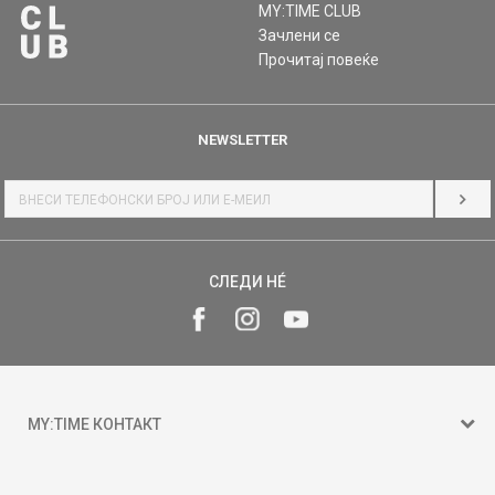
MY:TIME CLUB
Зачлени се
Прочитај повеќе
NEWSLETTER
НАЈ
СЛЕДИ НÉ
MY:TIME КОНТАКТ
15 150