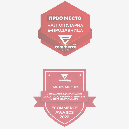
ул. Гоце Николовски бр.74 Скопје
contact@mytime.mk
Работно време:
09:00 до 17:00