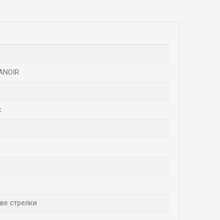
ANOIR
к
ве стрелки