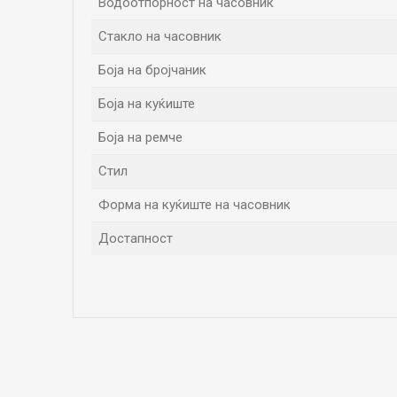
Водоотпорност на часовник
Стакло на часовник
Боја на бројчаник
Боја на куќиште
Боја на ремче
Стил
Форма на куќиште на часовник
Достапност
Име/Прекар