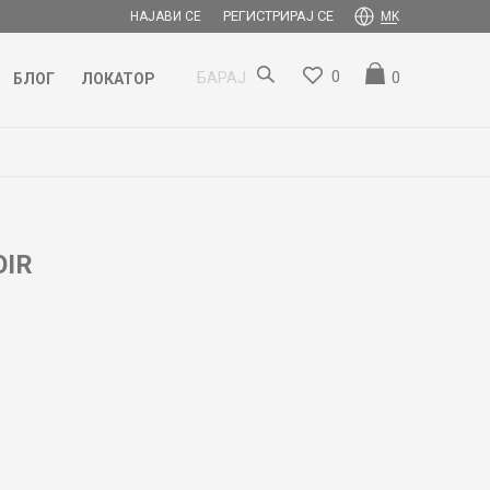
РЕГИСТРИРАЈ СЕ
НАЈАВИ СЕ
MK
0
0
БАРАЈ
БЛОГ
ЛОКАТОР
OIR