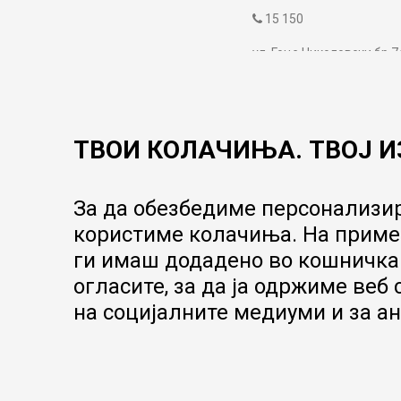
15 150
ул. Гоце Николовски бр.7
contact@mytime.mk
Работно време:
09:00 до 17:00
ТВОИ КОЛАЧИЊА. ТВОЈ И
За да обезбедиме персонализир
користиме колачиња. На пример
ги имаш додадено во кошничка.
огласите, за да ја одржиме веб
на социјалните медиуми и за ан