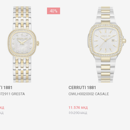
40
%
I 1881
CERRUTI 1881
72911 GRESTA
CIWLH0020302 CASALE
11.574
КД
МКД
19.290
КД
МКД