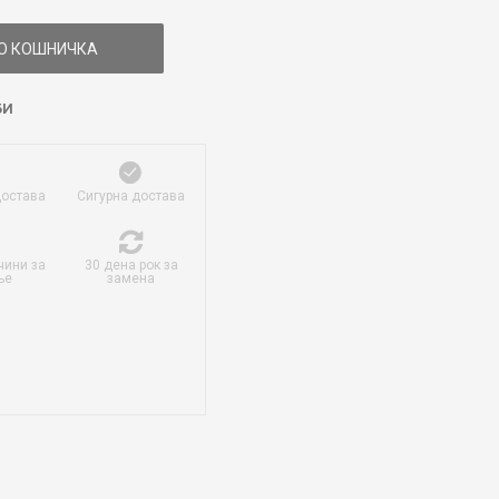
О КОШНИЧКА
БИ
достава
Сигурна достава
чини за
30 дена рок за
ње
замена