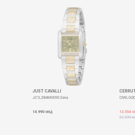
Коментар
ИСПРАТИ
JUST CAVALLI
CERRUT
JC1L384M0095 Sera
CIWLG00
14.990
13.554
МКД
М
22.590
М