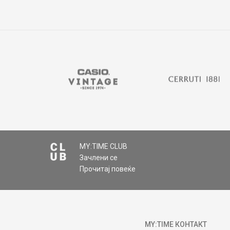
MY:TIME CLUB
Зачлени се
Прочитај повеќе
MY:TIME КОНТАКТ