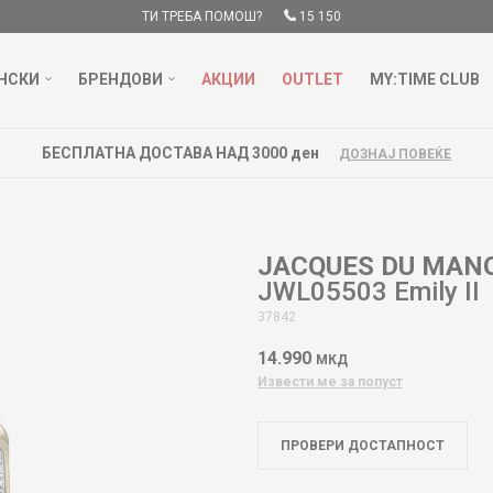
ТИ ТРЕБА ПОМОШ?
15 150
НСКИ
БРЕНДОВИ
АКЦИИ
OUTLET
MY:TIME CLUB
БЕСПЛАТНА ДОСТАВА НАД 3000 ден
ДОЗНАЈ ПОВЕЌЕ
JACQUES DU MAN
JWL05503 Emily II
37842
14.990
МКД
Извести ме за попуст
ПРОВЕРИ ДОСТАПНОСТ