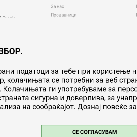
За нас
Продавници
4 Скопје
Контакт
MY:TIME CLUB
Вработување
ЗБОР.
Соработка со нас
Сервис и постпродажни услуги
Цена на испорака
ани податоци за тебе при користење на
Гаранција за производ
, колачињата се потребни за веб стра
Ценовник
 Колачињата ги употребуваме за перс
 страната сигурна и доверлива, за ун
ализа на сообраќајот. Дознај повеќе з
СЕ СОГЛАСУВАМ