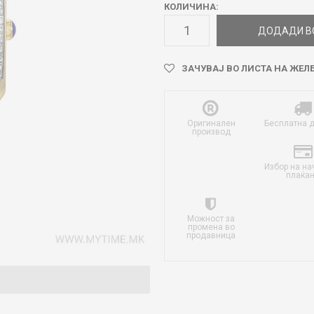
КОЛИЧИНА:
ДОДАДИ В
ЗАЧУВАЈ ВО ЛИСТА НА ЖЕЛ
Оригинален
Бесплатна 
производ
Избор на на
плаќа
Можност за
промена во
продавница