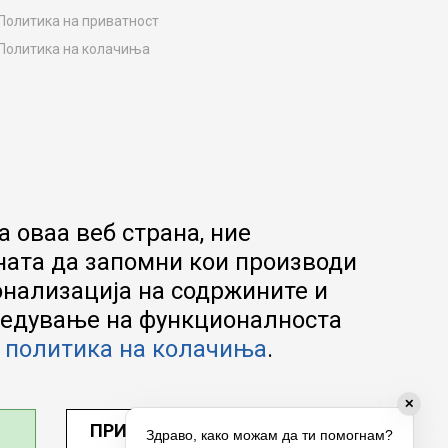
Политика на приватност
Политика на колачиња
Како да купите
Упатство за регистрација
Начини на достава
Замена на роба
Потрошувачки приговор
Ваучери
 оваа веб страна, ние
Product Finder
ната да запомни кои производи
FAQs
онализација на содржините и
апредување на функционалноста
а
политика на колачиња
.
✕
ПРИЛАГОДИ ПОСТАВУВАЊА
Здраво, како можам да ти помогнам?