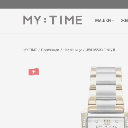
МАШКИ
ЖЕ
MY:TIME
Производи
Часовници
JWL05503 Emily II