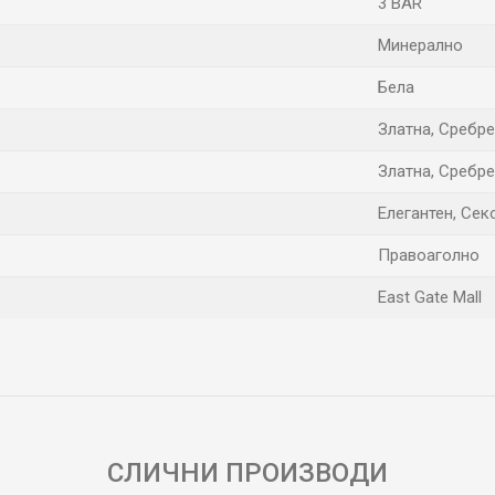
3 BAR
Минерално
Бела
Златна, Сребр
Златна, Сребр
Елегантен, Сек
Правоаголно
East Gate Mall
Е-меил
СЛИЧНИ ПРОИЗВОДИ