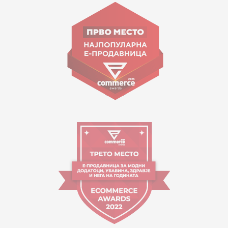
ул. Гоце Николовски бр.74 Скопје
contact@mytime.mk
Работно време:
09:00 до 17:00