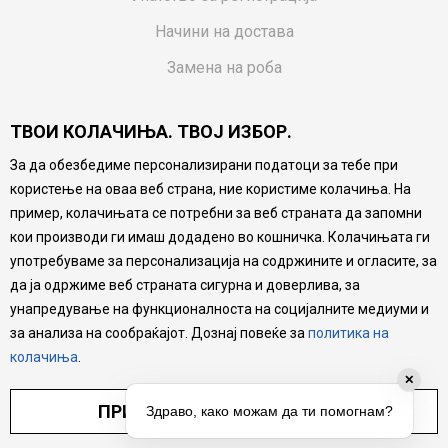
Начини на достава
Замена на роба
Потрошувачки приговор
ТВОИ КОЛАЧИЊА. ТВОЈ ИЗБОР.
Ваучери
За да обезбедиме персонализирани податоци за тебе при
Product Finder
користење на оваа веб страна, ние користиме колачиња. На
FAQs
пример, колачињата се потребни за веб страната да запомни
кои производи ги имаш додадено во кошничка. Колачињата ги
Настојуваме да бидеме што попрецизни во описот на
употребуваме за персонализација на содржините и огласите, за
производите, прикажување на слики и цени, но не
да ја одржиме веб страната сигурна и доверлива, за
можеме да гарантираме дека сите информации се
комплетни и без грешка. Сите производи се дел од
унапредување на функционалноста на социјалните медиуми и
нашата понуда, но не се подразбира дека мора да се
за анализа на сообраќајот. Дознај повеќе за
политика на
достапни во секој момент.
колачиња
.
✕
ПРИЛАГОДИ ПОСТАВУВАЊА
Здраво, како можам да ти помогнам?