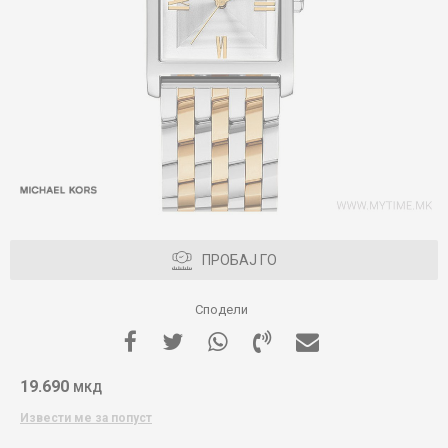
ПРОБАЈ ГО
Сподели
19.690
МКД
Извести ме за попуст