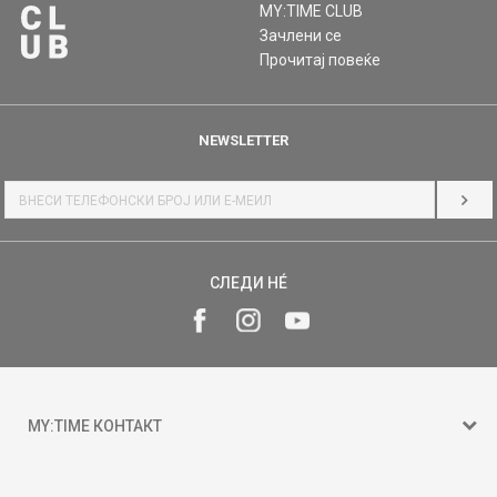
MY:TIME CLUB
Зачлени се
Прочитај повеќе
NEWSLETTER
НАЈ
СЛЕДИ НÉ
MY:TIME КОНТАКТ
15 150