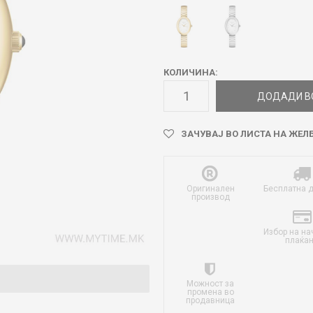
КОЛИЧИНА:
ДОДАДИ В
ЗАЧУВАЈ ВО ЛИСТА НА ЖЕЛ
Оригинален
Бесплатна 
производ
Избор на на
плаќа
Можност за
промена во
продавница