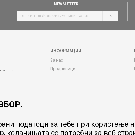
NEWSLETTER
НАЈАВИ СЕ
ИНФОРМАЦИИ
За нас
Продавници
4 Скопје
Контакт
MY:TIME CLUB
Вработување
ЗБОР.
Соработка со нас
Сервис и постпродажни услуги
Цена на испорака
ани податоци за тебе при користење на
Гаранција за производ
, колачињата се потребни за веб стра