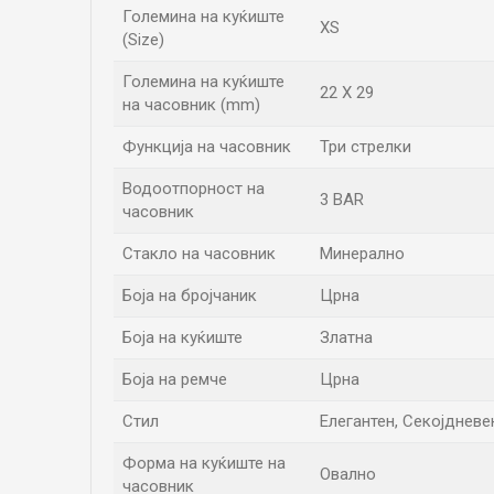
Големина на куќиште
XS
(Size)
Големина на куќиште
22 X 29
на часовник (mm)
Функција на часовник
Три стрелки
Водоотпорност на
3 BAR
часовник
Стакло на часовник
Минерално
Боја на бројчаник
Црна
Боја на куќиште
Златна
Боја на ремче
Црна
Стил
Елегантен, Секојдневе
Форма на куќиште на
Овално
часовник