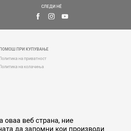
СЛЕДИ НÉ
ПОМОШ ПРИ КУПУВАЊЕ
Политика на приватност
Политика на колачиња
Како да купите
Упатство за регистрација
Начини на достава
Замена на роба
Потрошувачки приговор
Ваучери
 оваа веб страна, ние
Product Finder
ната да запомни кои производи