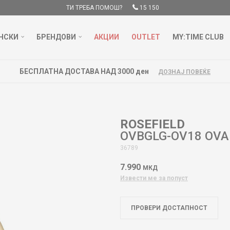
ТИ ТРЕБА ПОМОШ?
15 150
НСКИ
БРЕНДОВИ
АКЦИИ
OUTLET
MY:TIME CLUB
БЕСПЛАТНА ДОСТАВА НАД 3000 ден
ДОЗНАЈ ПОВЕЌЕ
ROSEFIELD
OVBGLG-OV18 OVA
36789
7.990
МКД
Извести ме за попуст
ПРОВЕРИ ДОСТАПНОСТ