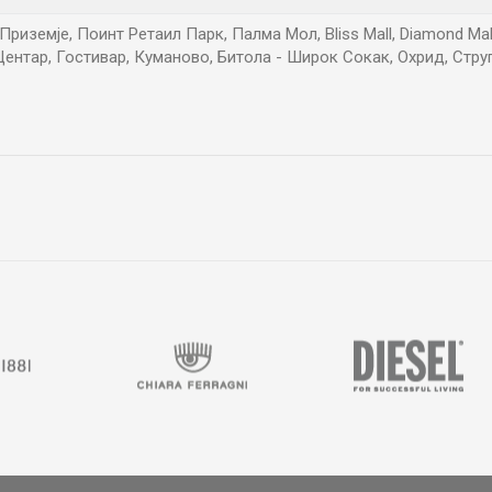
риземје, Поинт Ретаил Парк, Палма Мол, Bliss Mall, Diamond Mall, 
ентар, Гостивар, Куманово, Битола - Широк Сокак, Охрид, Стру
Е-меил