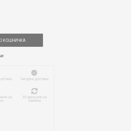
О КОШНИЧКА
БИ
достава
Сигурна достава
чини за
30 дена рок за
ње
замена