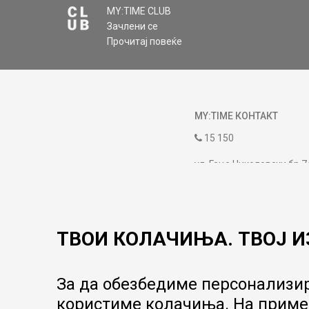
MY:TIME CLUB
Зачлени се
ИСПРАТИ
Прочитај повеќе
MY:TIME КОНТАКТ
15 150
ул. Гоце Николовски бр.7
contact@mytime.mk
Работно време:
09:00 до 17:00
ТВОИ КОЛАЧИЊА. ТВОЈ И
За да обезбедиме персонализир
користиме колачиња. На пример