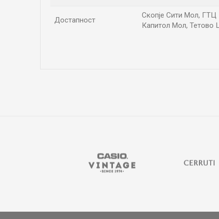
Скопје Сити Мол, ГТЦ П
Достапност
Капитол Мол, Тетово Ц
Име/Прекар
Коментар