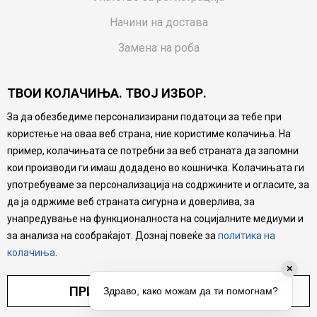
Начини на достава
Замена на роба
Потрошувачки приговор
ТВОИ КОЛАЧИЊА. ТВОЈ ИЗБОР.
Ваучери
За да обезбедиме персонализирани податоци за тебе при
Product Finder
користење на оваа веб страна, ние користиме колачиња. На
FAQs
пример, колачињата се потребни за веб страната да запомни
кои производи ги имаш додадено во кошничка. Колачињата ги
Настојуваме да бидеме што попрецизни во описот на
употребуваме за персонализација на содржините и огласите, за
производите, прикажување на слики и цени, но не
да ја одржиме веб страната сигурна и доверлива, за
можеме да гарантираме дека сите информации се
комплетни и без грешка. Сите производи се дел од
унапредување на функционалноста на социјалните медиуми и
нашата понуда, но не се подразбира дека мора да се
за анализа на сообраќајот. Дознај повеќе за
политика на
достапни во секој момент.
колачиња
.
✕
ПРИЛАГОДИ ПОСТАВУВАЊА
Здраво, како можам да ти помогнам?