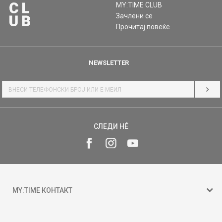
MY:TIME CLUB
Зачлени се
Прочитај повеќе
NEWSLETTER
НАЈ
СЛЕДИ НÉ
MY:TIME КОНТАКТ
15 150