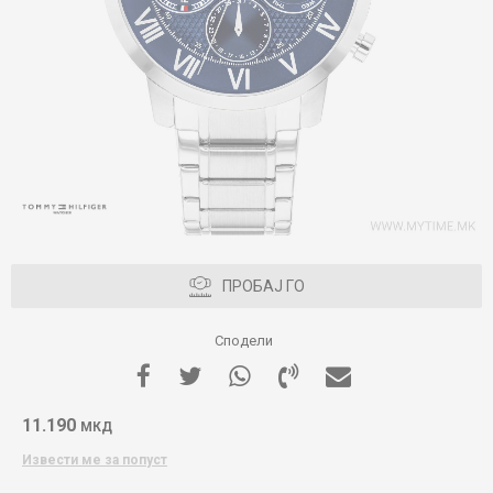
ПРОБАЈ ГО
Сподели
11.190
МКД
Извести ме за попуст