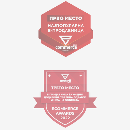
ул. Гоце Николовски бр.74 Скопје
contact@mytime.mk
Работно време:
09:00 до 17:00