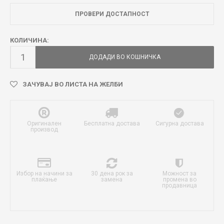
ПРОВЕРИ ДОСТАПНОСТ
КОЛИЧИНА:
ДОДАДИ ВО КОШНИЧКА
ЗАЧУВАЈ ВО ЛИСТА НА ЖЕЛБИ
Оригинален
Бесплатна достава
Сигурна достава
производ
Избор на начини за
30 дена рок за
Можност за
плаќање
замена
промена во
продавница