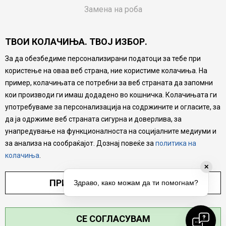
Замена на роба
Потрошувачки приговор
ТВОИ КОЛАЧИЊА. ТВОЈ ИЗБОР.
Ваучери
За да обезбедиме персонализирани податоци за тебе при
Product Finder
користење на оваа веб страна, ние користиме колачиња. На
FAQs
пример, колачињата се потребни за веб страната да запомни
кои производи ги имаш додадено во кошничка. Колачињата ги
Настојуваме да бидеме што попрецизни во описот на
употребуваме за персонализација на содржините и огласите, за
производите, прикажување на слики и цени, но не
да ја одржиме веб страната сигурна и доверлива, за
можеме да гарантираме дека сите информации се
комплетни и без грешка. Сите производи се дел од
унапредување на функционалноста на социјалните медиуми и
нашата понуда, но не се подразбира дека мора да се
за анализа на сообраќајот. Дознај повеќе за
политика на
достапни во секој момент.
колачиња
.
✕
ПРИЛАГОДИ ПОСТАВУВАЊА
Здраво, како можам да ти помогнам?
СЕ СОГЛАСУВАМ