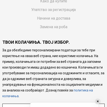
Како да купите
Упатство за регистрација
Начини на достава
Замена на роба
Потрошувачки приговор
ТВОИ КОЛАЧИЊА. ТВОЈ ИЗБОР.
Ваучери
За да обезбедиме персонализирани податоци за тебе при
Product Finder
користење на оваа веб страна, ние користиме колачиња. На
FAQs
пример, колачињата се потребни за веб страната да запомни
кои производи ги имаш додадено во кошничка. Колачињата ги
Настојуваме да бидеме што попрецизни во описот на
употребуваме за персонализација на содржините и огласите, за
производите, прикажување на слики и цени, но не
да ја одржиме веб страната сигурна и доверлива, за
можеме да гарантираме дека сите информации се
комплетни и без грешка. Сите производи се дел од
унапредување на функционалноста на социјалните медиуми и
нашата понуда, но не се подразбира дека мора да се
за анализа на сообраќајот. Дознај повеќе за
политика на
достапни во секој момент.
колачиња
.
✕