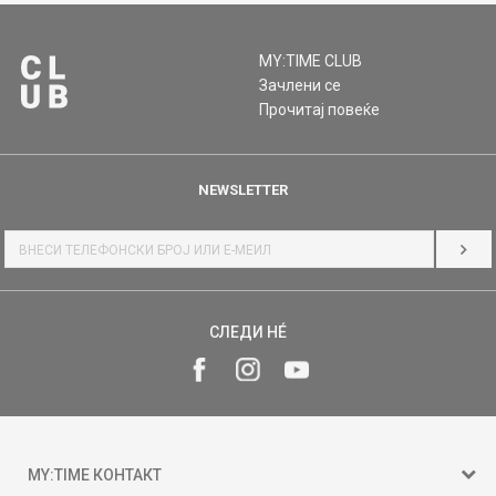
MY:TIME CLUB
Зачлени се
Прочитај повеќе
NEWSLETTER
НАЈ
СЛЕДИ НÉ
MY:TIME КОНТАКТ