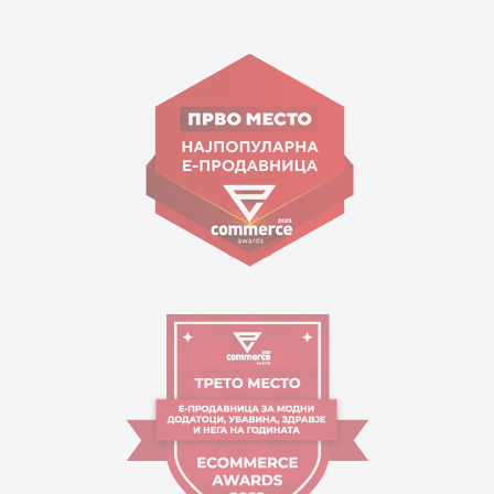
15 150
ул. Гоце Николовски бр.74 Скопје
contact@mytime.mk
Работно време:
09:00 до 17:00