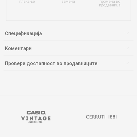
плаќање
замена
промена во
продавница
Спецификација
Коментари
Провери достапност во продавниците