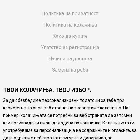
Политика на приватност
Политика на колачиња
Како да купите
Упатство за регистрација
Начини на достава
Замена на роба
Потрошувачки приговор
ТВОИ КОЛАЧИЊА. ТВОЈ ИЗБОР.
Ваучери
За да обезбедиме персонализирани податоци за тебе при
Product Finder
користење на оваа веб страна, ние користиме колачиња. На
FAQs
пример, колачињата се потребни за веб страната да запомни
кои производи ги имаш додадено во кошничка. Колачињата ги
Настојуваме да бидеме што попрецизни во описот на
употребуваме за персонализација на содржините и огласите, за
производите, прикажување на слики и цени, но не
да ја одржиме веб страната сигурна и доверлива, за
можеме да гарантираме дека сите информации се