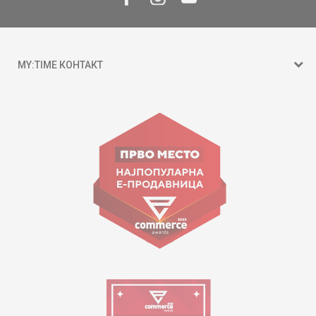
MY:TIME КОНТАКТ
15 150
ул. Гоце Николовски бр.74 Скопје
contact@mytime.mk
Работно време:
09:00 до 17:00