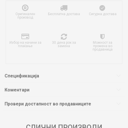
Оригинален
Бесплатна достава
Сигурна достава
производ
Избор на начини за
30 дена рок за
Можност за
плаќање
замена
промена во
продавница
Спецификација
Коментари
Провери достапност во продавниците
СЛИЧНИ ПРОИЗВОДИ