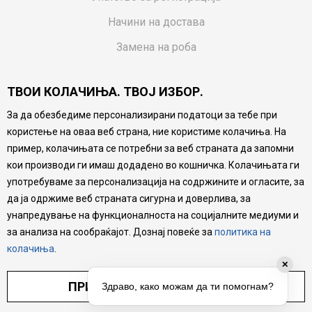
Начини на достава
Замена на роба
Потрошувачки приговор
ТВОИ КОЛАЧИЊА. ТВОЈ ИЗБОР.
Ваучери
За да обезбедиме персонализирани податоци за тебе при
Product Finder
користење на оваа веб страна, ние користиме колачиња. На
FAQs
пример, колачињата се потребни за веб страната да запомни
кои производи ги имаш додадено во кошничка. Колачињата ги
Настојуваме да бидеме што попрецизни во описот на
употребуваме за персонализација на содржините и огласите, за
производите, прикажување на слики и цени, но не
да ја одржиме веб страната сигурна и доверлива, за
можеме да гарантираме дека сите информации се
комплетни и без грешка. Сите производи се дел од
унапредување на функционалноста на социјалните медиуми и
нашата понуда, но не се подразбира дека мора да се
за анализа на сообраќајот. Дознај повеќе за
политика на
достапни во секој момент.
колачиња
.
✕
ПРИЛАГОДИ ПОСТАВУВАЊА
Здраво, како можам да ти помогнам?