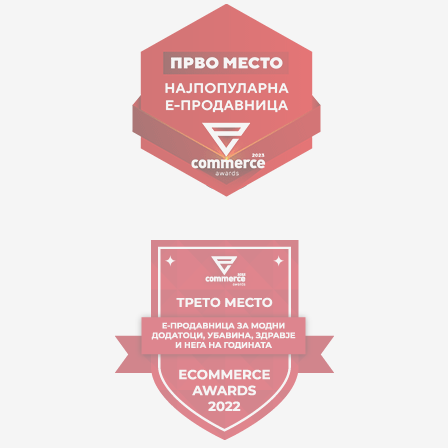
ул. Гоце Николовски бр.74 Скопје
contact@mytime.mk
Работно време:
09:00 до 17:00