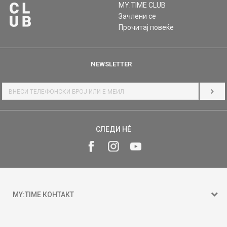
MY:TIME CLUB
Зачлени се
Прочитај повеќе
NEWSLETTER
НАЈ
СЛЕДИ НÉ
MY:TIME КОНТАКТ
15 150