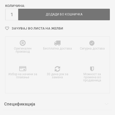
КОЛИЧИНА:
ДОДАДИ ВО КОШНИЧКА
ЗАЧУВАЈ ВО ЛИСТА НА ЖЕЛБИ
Оригинален
Бесплатна достава
Сигурна достава
производ
Избор на начини за
30 дена рок за
Можност за
плаќање
замена
промена во
продавница
Спецификација