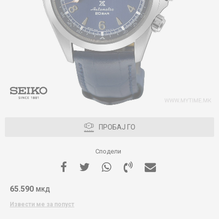
ПРОБАЈ ГО
Сподели
65.590
МКД
Извести ме за попуст