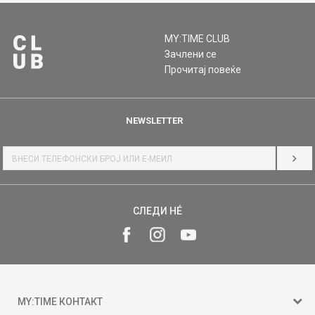
MY:TIME CLUB
Зачлени се
Прочитај повеќе
NEWSLETTER
НАЈ
СЛЕДИ НÉ
MY:TIME КОНТАКТ