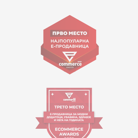
15 150
ул. Гоце Николовски бр.74 Скопје
contact@mytime.mk
Работно време:
09:00 до 17:00