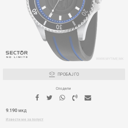
ПРОБАЈ ГО
Сподели
9.190
МКД
Извести ме за попуст