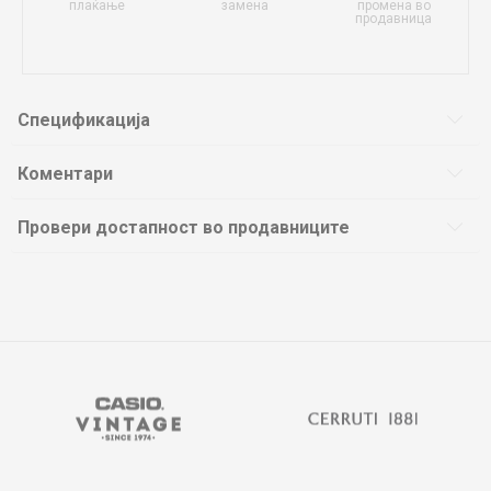
плаќање
замена
промена во
продавница
Спецификација
Коментари
Провери достапност во продавниците