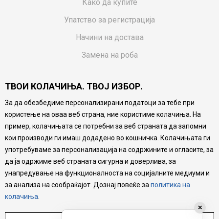
Како да купите
Упатство за регистрација
Начини на достава
Замена на роба
Потрошувачки приговор
ТВОИ КОЛАЧИЊА. ТВОЈ ИЗБОР.
Ваучери
За да обезбедиме персонализирани податоци за тебе при
Product Finder
користење на оваа веб страна, ние користиме колачиња. На
FAQs
пример, колачињата се потребни за веб страната да запомни
кои производи ги имаш додадено во кошничка. Колачињата ги
Настојуваме да бидеме што попрецизни во описот на
употребуваме за персонализација на содржините и огласите, за
производите, прикажување на слики и цени, но не
да ја одржиме веб страната сигурна и доверлива, за
можеме да гарантираме дека сите информации се
комплетни и без грешка. Сите производи се дел од
унапредување на функционалноста на социјалните медиуми и
нашата понуда, но не се подразбира дека мора да се
за анализа на сообраќајот. Дознај повеќе за
политика на
достапни во секој момент.
колачиња
.
✕