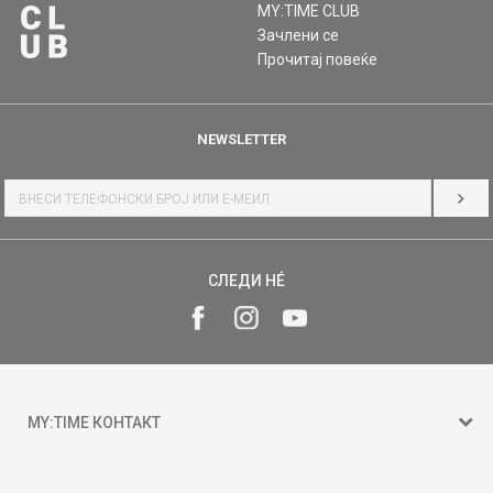
MY:TIME CLUB
Зачлени се
Прочитај повеќе
NEWSLETTER
НАЈ
СЛЕДИ НÉ
MY:TIME КОНТАКТ
15 150