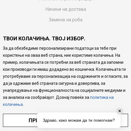
Начини на достава
Замена на роба
Потрошувачки приговор
ТВОИ КОЛАЧИЊА. ТВОЈ ИЗБОР.
Ваучери
За да обезбедиме персонализирани податоци за тебе при
Product Finder
користење на оваа веб страна, ние користиме колачиња. На
FAQs
пример, колачињата се потребни за веб страната да запомни
кои производи ги имаш додадено во кошничка. Колачињата ги
Настојуваме да бидеме што попрецизни во описот на
употребуваме за персонализација на содржините и огласите, за
производите, прикажување на слики и цени, но не
да ја одржиме веб страната сигурна и доверлива, за
можеме да гарантираме дека сите информации се
комплетни и без грешка. Сите производи се дел од
унапредување на функционалноста на социјалните медиуми и
нашата понуда, но не се подразбира дека мора да се
за анализа на сообраќајот. Дознај повеќе за
политика на
достапни во секој момент.
колачиња
.
✕
ПРИЛАГОДИ ПОСТАВУВАЊА
Здраво, како можам да ти помогнам?