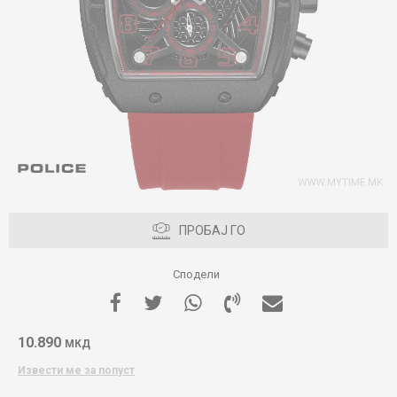
ПРОБАЈ ГО
Сподели
10.890
МКД
Извести ме за попуст