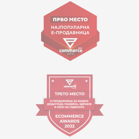
ул. Гоце Николовски бр.74 Скопје
contact@mytime.mk
Работно време:
09:00 до 17:00