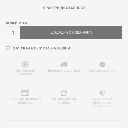
ПРОВЕРИ ДОСТАПНОСТ
КОЛИЧИНА:
ДОДАДИ ВО КОШНИЧКА
ЗАЧУВАЈ ВО ЛИСТА НА ЖЕЛБИ
Оригинален
Бесплатна достава
Сигурна достава
производ
Избор на начини за
30 дена рок за
Можност за
плаќање
замена
промена во
продавница