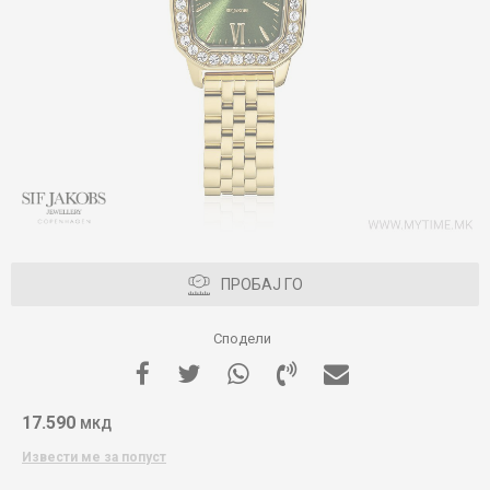
ПРОБАЈ ГО
Сподели
17.590
МКД
Извести ме за попуст