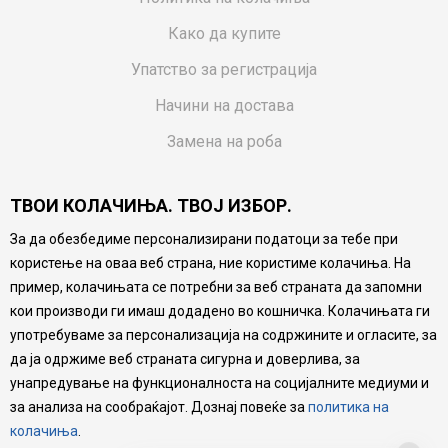
Како да купите
Упатство за регистрација
Начини на достава
Замена на роба
Потрошувачки приговор
ТВОИ КОЛАЧИЊА. ТВОЈ ИЗБОР.
Ваучери
За да обезбедиме персонализирани податоци за тебе при
Product Finder
користење на оваа веб страна, ние користиме колачиња. На
FAQs
пример, колачињата се потребни за веб страната да запомни
кои производи ги имаш додадено во кошничка. Колачињата ги
Настојуваме да бидеме што попрецизни во описот на
употребуваме за персонализација на содржините и огласите, за
производите, прикажување на слики и цени, но не
да ја одржиме веб страната сигурна и доверлива, за
можеме да гарантираме дека сите информации се
комплетни и без грешка. Сите производи се дел од
унапредување на функционалноста на социјалните медиуми и
нашата понуда, но не се подразбира дека мора да се
за анализа на сообраќајот. Дознај повеќе за
политика на
достапни во секој момент.
колачиња
.