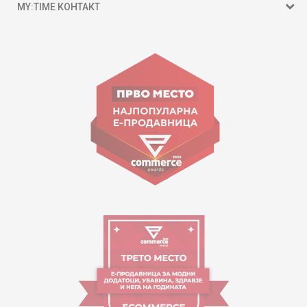
MY:TIME КОНТАКТ
15 150
ул. Гоце Николовски бр.74 Скопје
contact@mytime.mk
Работно време:
09:00 до 17:00