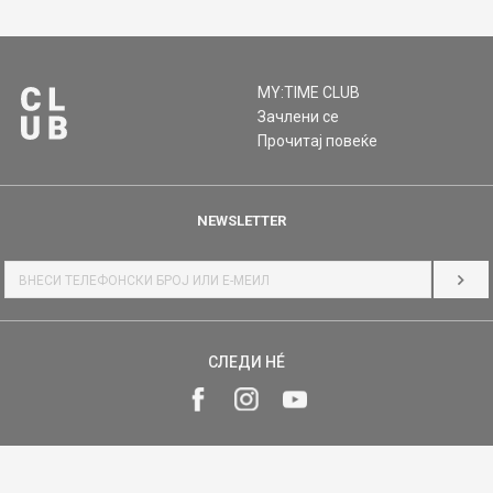
MY:TIME CLUB
Зачлени се
Прочитај повеќе
NEWSLETTER
НАЈ
СЛЕДИ НÉ