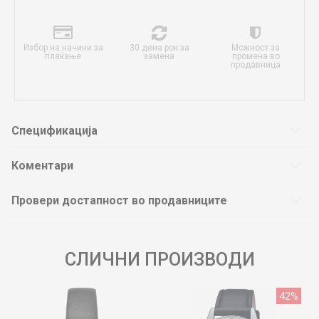
Избор на начини за
30 дена рок за
Можност за
плаќање
замена
промена во
продавница
Спецификација
Коментари
Провери достапност во продавниците
СЛИЧНИ ПРОИЗВОДИ
42
%