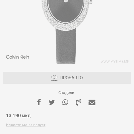
ПРОБАЈ ГО
Сподели
13.190
МКД
Извести ме за попуст