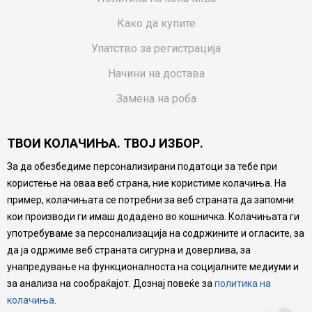
Како да купите
Упатство за регистрација
Начини на достава
Замена на роба
Потрошувачки приговор
ТВОИ КОЛАЧИЊА. ТВОЈ ИЗБОР.
Ваучери
За да обезбедиме персонализирани податоци за тебе при
Product Finder
користење на оваа веб страна, ние користиме колачиња. На
FAQs
пример, колачињата се потребни за веб страната да запомни
кои производи ги имаш додадено во кошничка. Колачињата ги
Настојуваме да бидеме што попрецизни во описот на
употребуваме за персонализација на содржините и огласите, за
производите, прикажување на слики и цени, но не
да ја одржиме веб страната сигурна и доверлива, за
можеме да гарантираме дека сите информации се
комплетни и без грешка. Сите производи се дел од
унапредување на функционалноста на социјалните медиуми и
нашата понуда, но не се подразбира дека мора да се
за анализа на сообраќајот. Дознај повеќе за
политика на
достапни во секој момент.
колачиња
.