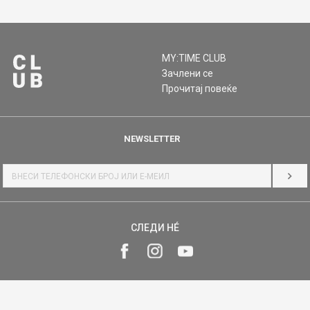
MY:TIME CLUB
Зачлени се
Прочитај повеќе
NEWSLETTER
НАЈ
СЛЕДИ НÉ