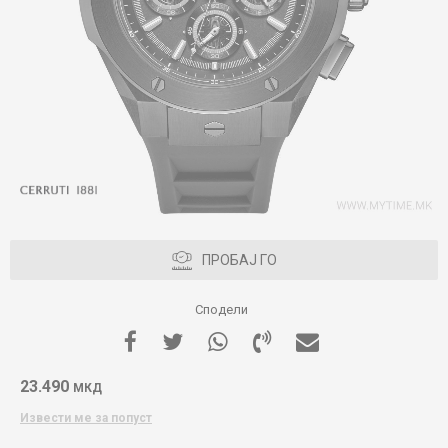
ПРОБАЈ ГО
Сподели
23.490
МКД
Извести ме за попуст