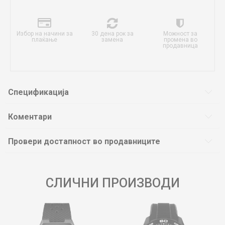
Избор на начини за
30 дена рок за
Можност за
плаќање
замена
промена во
продавница
Спецификација
Коментари
Провери достапност во продавниците
СЛИЧНИ ПРОИЗВОДИ