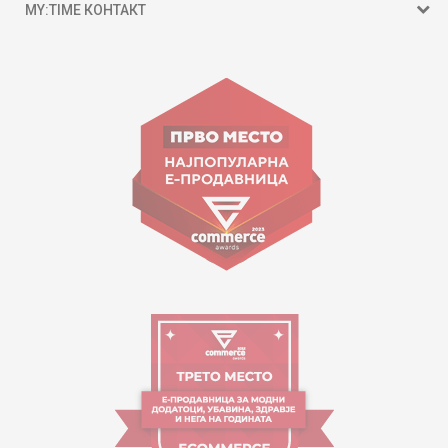
MY:TIME КОНТАКТ
15 150
ул. Гоце Николовски бр.74 Скопје
contact@mytime.mk
Работно време:
09:00 до 17:00