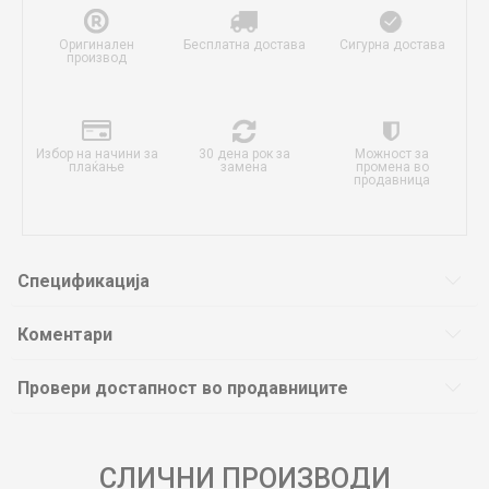
Оригинален
Бесплатна достава
Сигурна достава
производ
Избор на начини за
30 дена рок за
Можност за
плаќање
замена
промена во
продавница
Спецификација
Коментари
Провери достапност во продавниците
СЛИЧНИ ПРОИЗВОДИ