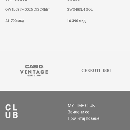
OW1L037M0025 DISCREET
GW0483L4 SOL
24.790
16.390
МКД
МКД
MY:TIME CLUB
Зачлени се
Прочитај повеќе