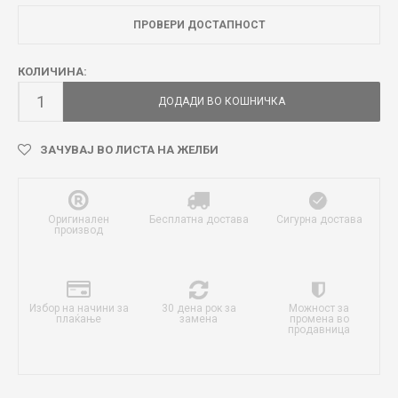
ПРОВЕРИ ДОСТАПНОСТ
КОЛИЧИНА:
ДОДАДИ ВО КОШНИЧКА
ЗАЧУВАЈ ВО ЛИСТА НА ЖЕЛБИ
Оригинален
Бесплатна достава
Сигурна достава
производ
Избор на начини за
30 дена рок за
Можност за
плаќање
замена
промена во
продавница