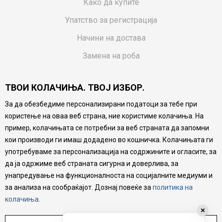
Како да купите
Упатство за регистрација
Начини на достава
Замена на роба
Потрошувачки приговор
ТВОИ КОЛАЧИЊА. ТВОЈ ИЗБОР.
Ваучери
За да обезбедиме персонализирани податоци за тебе при
Product Finder
користење на оваа веб страна, ние користиме колачиња. На
FAQs
пример, колачињата се потребни за веб страната да запомни
кои производи ги имаш додадено во кошничка. Колачињата ги
Настојуваме да бидеме што попрецизни во описот на
употребуваме за персонализација на содржините и огласите, за
производите, прикажување на слики и цени, но не
да ја одржиме веб страната сигурна и доверлива, за
можеме да гарантираме дека сите информации се
комплетни и без грешка. Сите производи се дел од
унапредување на функционалноста на социјалните медиуми и
нашата понуда, но не се подразбира дека мора да се
за анализа на сообраќајот. Дознај повеќе за
политика на
достапни во секој момент.
колачиња
.
✕