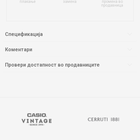
плаќање
замена
промена во
продавница
Спецификација
Коментари
Провери достапност во продавниците