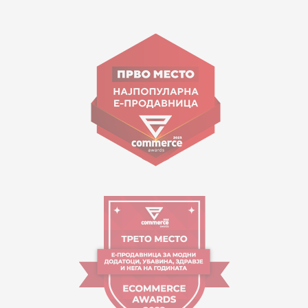
15 150
ул. Гоце Николовски бр.74 Скопје
contact@mytime.mk
Работно време:
09:00 до 17:00