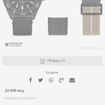
ПРОБАЈ ГО
Сподели
23.490
МКД
Извести ме за попуст