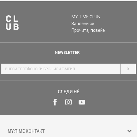
MY:TIME CLUB
Зачлени се
Прочитај повеќе
NEWSLETTER
НАЈ
СЛЕДИ НÉ
MY:TIME КОНТАКТ